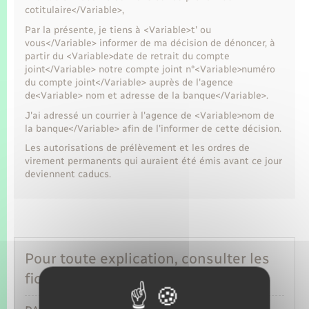
Seniors
cotitulaire</Variable>,
Par la présente, je tiens à <Variable>t' ou
Transports
vous</Variable> informer de ma décision de dénoncer, à
partir du <Variable>date de retrait du compte
joint</Variable> notre compte joint n°<Variable>numéro
Voirie et espace public
du compte joint</Variable> auprès de l'agence
de<Variable> nom et adresse de la banque</Variable>.
J'ai adressé un courrier à l'agence de <Variable>nom de
la banque</Variable> afin de l'informer de cette décision.
Les autorisations de prélèvement et les ordres de
virement permanents qui auraient été émis avant ce jour
deviennent caducs.
Pour toute explication, consulter les
fiches pratiques :