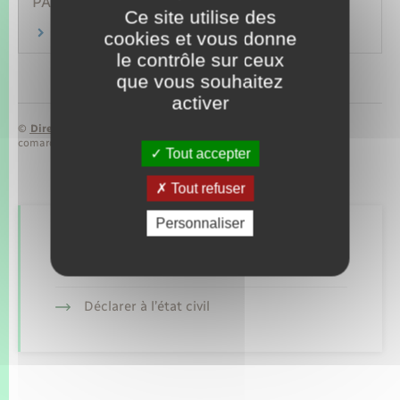
PARTICULIERS
Ce site utilise des
Compte bancaire joint
cookies et vous donne
le contrôle sur ceux
que vous souhaitez
activer
©
Direction de l’information légale et administrative
comarquage developpé par
baseo.io
Tout accepter
Tout refuser
Personnaliser
Retrouvez aussi
Déclarer à l’état civil