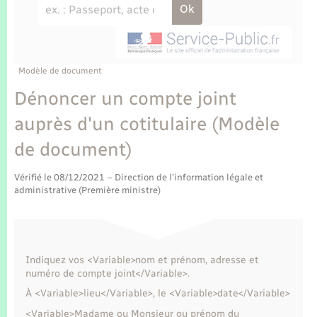
Enfants – Jeunes
Tourisme
Travaux - Autorisation d’occupation de l’espace
public
Transports scolaires
Mariage – PACS
Compétences
Etat-civil - Papiers - Citoyenneté
Parrainage civil
Plan interactif
Modèle de document
Logement - Urbanisme
Dénoncer un compte joint
Recensement
Présentation de la commune
auprès d'un cotitulaire (Modèle
Loisirs
de document)
Publications
Nouvel habitant
Vérifié le 08/12/2021 – Direction de l'information légale et
La Communauté de communes
administrative (Première ministre)
Numérique
Organisation d’événement
Indiquez vos <Variable>nom et prénom, adresse et
numéro de compte joint</Variable>.
Sécurité - Prévention
À <Variable>lieu</Variable>, le <Variable>date</Variable>
<Variable>Madame ou Monsieur ou prénom du