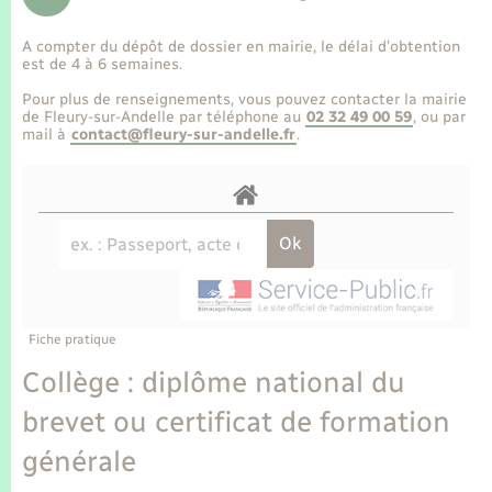
Enfants – Jeunes
Tourisme
Travaux - Autorisation d’occupation de l’espace
public
A compter du dépôt de dossier en mairie, le délai d’obtention
Transports scolaires
Mariage – PACS
Compétences
Etat-civil - Papiers - Citoyenneté
est de 4 à 6 semaines.
Pour plus de renseignements, vous pouvez contacter la mairie
Parrainage civil
Plan interactif
de Fleury-sur-Andelle par téléphone au
02 32 49 00 59
, ou par
Logement - Urbanisme
mail à
contact@fleury-sur-andelle.fr
.
Recensement
Présentation de la commune
Loisirs
Publications
Nouvel habitant
La Communauté de communes
Numérique
Fiche pratique
Organisation d’événement
Collège : diplôme national du
brevet ou certificat de formation
Sécurité - Prévention
générale