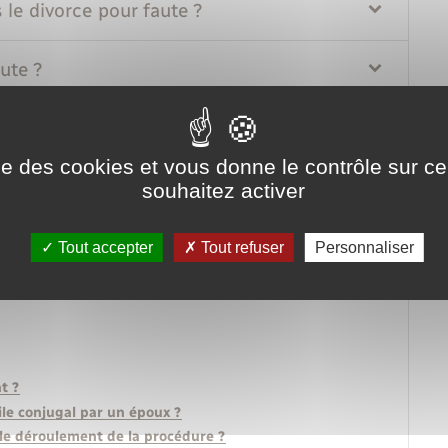
le divorce pour faute ?
ute ?
rce pour faute ?
ise des cookies et vous donne le contrôle sur 
souhaitez activer
Tout accepter
Tout refuser
Personnaliser
t ?
le conjugal par un époux ?
le déroulement de la procédure ?