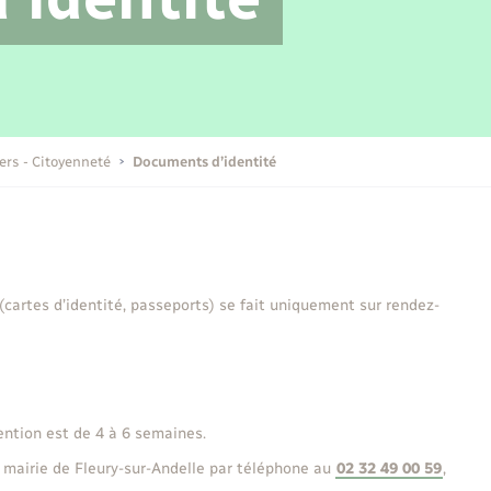
Transports scolaires
Mariage – PACS
Compétences
Etat-civil - Papiers -
Citoyenneté
Publications
iers - Citoyenneté
Documents d’identité
Nouvel habitant
Sécurité - Prévention
 (cartes d’identité, passeports) se fait uniquement sur rendez-
Voirie et espace public
ention est de 4 à 6 semaines.
 mairie de Fleury-sur-Andelle par téléphone au
02 32 49 00 59
,