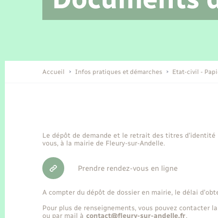
Location de 2 roues
Etat civil
Conseil municipal
Petite enfance
Tourisme
Travaux - Autorisation d’occupation
Enfants – Jeunes
de l’espace public
Recensement
Présentation de la commune
Accueil
Infos pratiques et démarches
Etat-civil - Pap
Loisirs
Organisation d’événement
Le dépôt de demande et le retrait des titres d’identité
vous, à la mairie de Fleury-sur-Andelle.
Transports
Prendre rendez-vous en ligne
A compter du dépôt de dossier en mairie, le délai d’obt
Pour plus de renseignements, vous pouvez contacter la
ou par mail à
contact@fleury-sur-andelle.fr
.