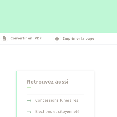
Parrainage civil
Plan interactif
Logement - Urbanisme
La Communauté de communes
Convertir en .PDF
Imprimer la page
Numérique
Seniors
Retrouvez aussi
Concessions funéraires
Elections et citoyenneté