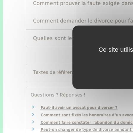
Comment prouver la faute exigée dans 
Comment demander le divorce pour fa
Quelles sont les conséquences du divo
Ce site util
Textes de référence
Questions ? Réponses !
Faut-il avoir un avocat pour divorcer ?
Comment sont fixés les honoraires d'un avoca
Comment faire constater l'abandon du domici
Peut-on changer de type de divorce pendant 