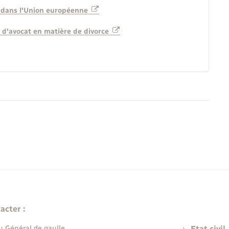
lé dans l'Union européenne
 d'avocat en matière de divorce
acter :
u Général de gaulle
Etat civil