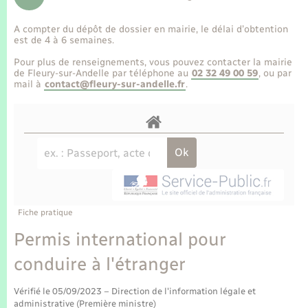
Enfants – Jeunes
Tourisme
Travaux - Autorisation d’occupation de l’espace
public
A compter du dépôt de dossier en mairie, le délai d’obtention
Transports scolaires
Mariage – PACS
Compétences
Etat-civil - Papiers - Citoyenneté
est de 4 à 6 semaines.
Pour plus de renseignements, vous pouvez contacter la mairie
Parrainage civil
Plan interactif
de Fleury-sur-Andelle par téléphone au
02 32 49 00 59
, ou par
Logement - Urbanisme
mail à
contact@fleury-sur-andelle.fr
.
Recensement
Présentation de la commune
Loisirs
Publications
Nouvel habitant
La Communauté de communes
Numérique
Fiche pratique
Organisation d’événement
Permis international pour
conduire à l'étranger
Sécurité - Prévention
Vérifié le 05/09/2023 – Direction de l'information légale et
administrative (Première ministre)