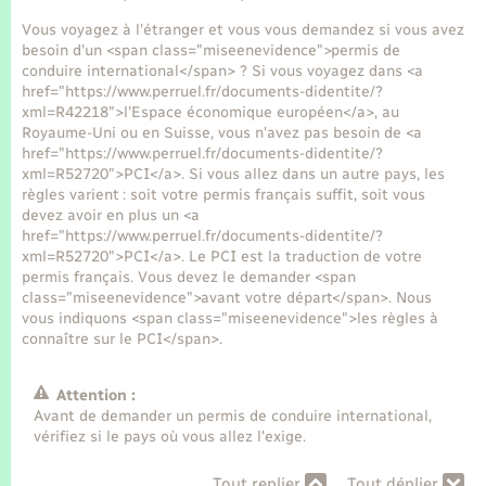
Seniors
Vous voyagez à l'étranger et vous vous demandez si vous avez
besoin d'un <span class="miseenevidence">permis de
Transports
conduire international</span> ? Si vous voyagez dans <a
href="https://www.perruel.fr/documents-didentite/?
xml=R42218">l'Espace économique européen</a>, au
Voirie et espace public
Royaume-Uni ou en Suisse, vous n'avez pas besoin de <a
href="https://www.perruel.fr/documents-didentite/?
xml=R52720">PCI</a>. Si vous allez dans un autre pays, les
règles varient : soit votre permis français suffit, soit vous
devez avoir en plus un <a
href="https://www.perruel.fr/documents-didentite/?
xml=R52720">PCI</a>. Le PCI est la traduction de votre
permis français. Vous devez le demander <span
class="miseenevidence">avant votre départ</span>. Nous
vous indiquons <span class="miseenevidence">les règles à
connaître sur le PCI</span>.
Attention :
Avant de demander un permis de conduire international,
vérifiez si le pays où vous allez l'exige.
Tout replier
Tout déplier