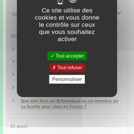
Ce site utilise des
Services en ligne et formulaires
cookies et vous donne
le contrôle sur ceux
que vous souhaitez
Questions ? Réponses !
activer
Voyage à l'étranger : quels documents faut-il
pour conduire ?
Tout accepter
Voyage à l'étranger : est-on couvert par
Tout refuser
l'assurance auto ?
Faut-il un permis international pour conduire à
Personnaliser
l'étranger ?
Traduction d'un document : comment trouver
un traducteur agréé ?
Que doit faire un Britannique ou un membre de
sa famille pour vivre en France ?
Et aussi