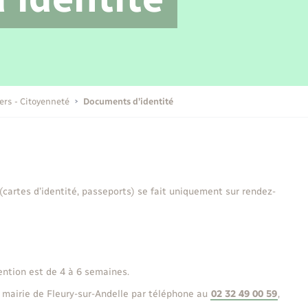
Transports scolaires
Mariage – PACS
Compétences
Etat-civil - Papiers -
Citoyenneté
Publications
iers - Citoyenneté
Documents d’identité
Nouvel habitant
Sécurité - Prévention
 (cartes d’identité, passeports) se fait uniquement sur rendez-
Voirie et espace public
ention est de 4 à 6 semaines.
 mairie de Fleury-sur-Andelle par téléphone au
02 32 49 00 59
,