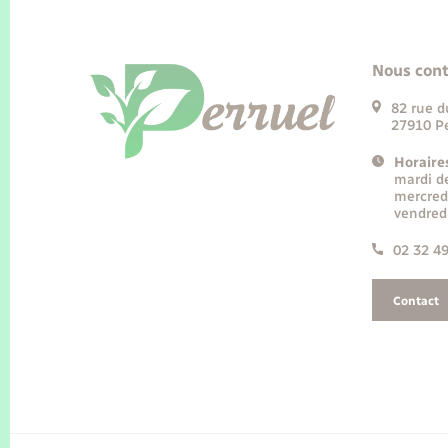
Nous cont
82 rue d
27910 Pe
Horaire
mardi d
mercred
vendred
02 32 4
Contact