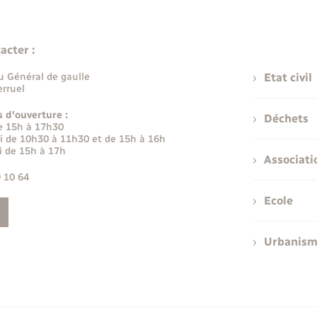
acter :
u Général de gaulle
Etat civil
rruel
s d'ouverture :
Déchets
e 15h à 17h30
i de 10h30 à 11h30 et de 15h à 16h
i de 15h à 17h
Associati
9 10 64
Ecole
Urbanis