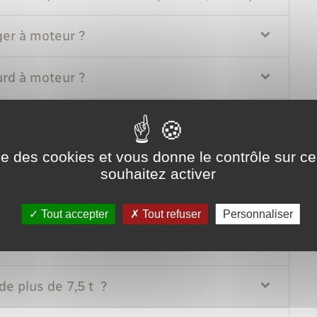
ger à moteur ?
urd à moteur ?
e ou une camionnette ?
ise des cookies et vous donne le contrôle sur 
g-car de 3,5 tonnes maximum ?
souhaitez activer
car de plus de 3,5 tonnes ?
Tout accepter
Tout refuser
Personnaliser
 de 7,5 t maximum ?
e plus de 7,5 t ?