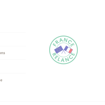
ons
me