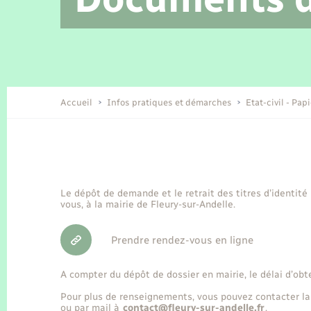
Location de 2 roues
Etat civil
Conseil municipal
Petite enfance
Tourisme
Travaux - Autorisation d’occupation
Enfants – Jeunes
de l’espace public
Recensement
Présentation de la commune
Accueil
Infos pratiques et démarches
Etat-civil - Pap
Loisirs
Organisation d’événement
Le dépôt de demande et le retrait des titres d’identité
vous, à la mairie de Fleury-sur-Andelle.
Transports
Prendre rendez-vous en ligne
A compter du dépôt de dossier en mairie, le délai d’obt
Pour plus de renseignements, vous pouvez contacter la
ou par mail à
contact@fleury-sur-andelle.fr
.