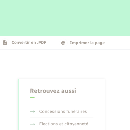
Parrainage civil
Plan interactif
Logement - Urbanisme
La Communauté de communes
Convertir en .PDF
Imprimer la page
Numérique
Seniors
Retrouvez aussi
Concessions funéraires
Elections et citoyenneté