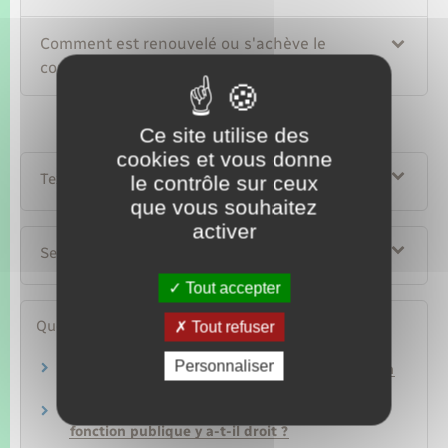
Comment est renouvelé ou s'achève le
contrat de travail d'un contractuel ?
Ce site utilise des
cookies et vous donne
Textes de référence
le contrôle sur ceux
que vous souhaitez
activer
Services en ligne et formulaires
Tout accepter
Questions ? Réponses !
Tout refuser
Personnaliser
Quelles sont les conditions d'accès à la fonction
publique ?
Prime de précarité : un contractuel de la
fonction publique y a-t-il droit ?