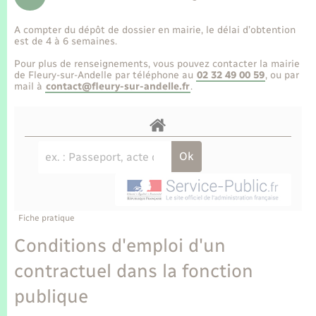
Enfants – Jeunes
Tourisme
Travaux - Autorisation d’occupation de l’espace
public
A compter du dépôt de dossier en mairie, le délai d’obtention
Transports scolaires
Mariage – PACS
Compétences
Etat-civil - Papiers - Citoyenneté
est de 4 à 6 semaines.
Pour plus de renseignements, vous pouvez contacter la mairie
Parrainage civil
Plan interactif
de Fleury-sur-Andelle par téléphone au
02 32 49 00 59
, ou par
Logement - Urbanisme
mail à
contact@fleury-sur-andelle.fr
.
Recensement
Présentation de la commune
Loisirs
Publications
Nouvel habitant
La Communauté de communes
Numérique
Fiche pratique
Organisation d’événement
Conditions d'emploi d'un
contractuel dans la fonction
Sécurité - Prévention
publique