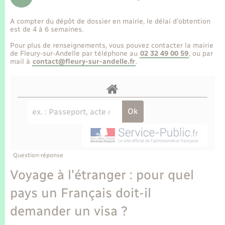
Enfants – Jeunes
Tourisme
Travaux - Autorisation d’occupation de l’espace
public
A compter du dépôt de dossier en mairie, le délai d’obtention
Transports scolaires
Mariage – PACS
Compétences
Etat-civil - Papiers - Citoyenneté
est de 4 à 6 semaines.
Pour plus de renseignements, vous pouvez contacter la mairie
Parrainage civil
Plan interactif
de Fleury-sur-Andelle par téléphone au
02 32 49 00 59
, ou par
Logement - Urbanisme
mail à
contact@fleury-sur-andelle.fr
.
Recensement
Présentation de la commune
Loisirs
Publications
Nouvel habitant
La Communauté de communes
Numérique
Question-réponse
Organisation d’événement
Voyage à l'étranger : pour quel
pays un Français doit-il
Sécurité - Prévention
demander un visa ?