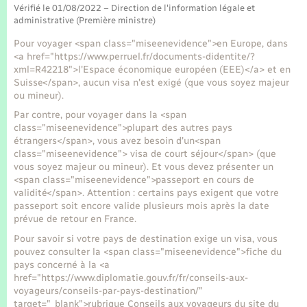
Seniors
Vérifié le 01/08/2022 – Direction de l'information légale et
administrative (Première ministre)
Transports
Pour voyager <span class="miseenevidence">en Europe, dans
<a href="https://www.perruel.fr/documents-didentite/?
xml=R42218">l'Espace économique européen (EEE)</a> et en
Voirie et espace public
Suisse</span>, aucun visa n'est exigé (que vous soyez majeur
ou mineur).
Par contre, pour voyager dans la <span
class="miseenevidence">plupart des autres pays
étrangers</span>, vous avez besoin d'un<span
class="miseenevidence"> visa de court séjour</span> (que
vous soyez majeur ou mineur). Et vous devez présenter un
<span class="miseenevidence">passeport en cours de
validité</span>. Attention : certains pays exigent que votre
passeport soit encore valide plusieurs mois après la date
prévue de retour en France.
Pour savoir si votre pays de destination exige un visa, vous
pouvez consulter la <span class="miseenevidence">fiche du
pays concerné à la <a
href="https://www.diplomatie.gouv.fr/fr/conseils-aux-
voyageurs/conseils-par-pays-destination/"
target="_blank">rubrique Conseils aux voyageurs du site du