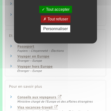
Vacances à l'étranger : comment être bien
assuré ?
Tout accepter
Espace Schengen : quelles sont les conditions
Tout refuser
d'entrée et de circulation ?
Personnaliser
Et aussi
Passeport
Papiers – Citoyenneté – Élections
Voyager en Europe
Étranger – Europe
Voyager hors Europe
Étranger – Europe
Pour en savoir plus
Conseils aux voyageurs
Ministère chargé de l'Europe et des affaires étrangères
Visa vacances-travail