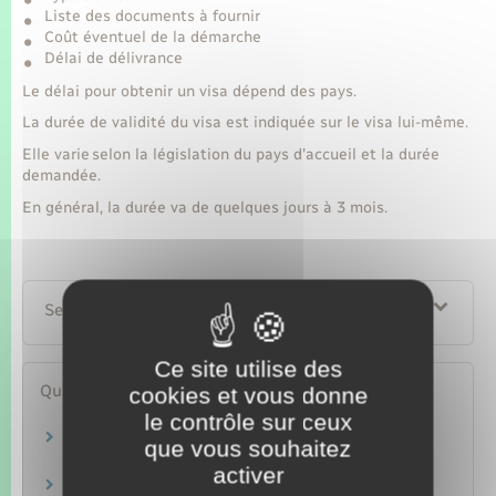
Liste des documents à fournir
Coût éventuel de la démarche
Délai de délivrance
Le délai pour obtenir un visa dépend des pays.
La durée de validité du visa est indiquée sur le visa lui-même.
Elle varie selon la législation du pays d'accueil et la durée
demandée.
En général, la durée va de quelques jours à 3 mois.
Services en ligne et formulaires
Ce site utilise des
Questions ? Réponses !
cookies et vous donne
le contrôle sur ceux
Avec quels documents un Français peut-il se
que vous souhaitez
rendre au Royaume-Uni ?
activer
Peut-on avoir deux passeports ?