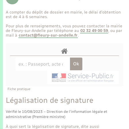
Enfants – Jeunes
Tourisme
Travaux - Autorisation d’occupation de l’espace
public
A compter du dépôt de dossier en mairie, le délai d’obtention
Transports scolaires
Mariage – PACS
Compétences
Etat-civil - Papiers - Citoyenneté
est de 4 à 6 semaines.
Pour plus de renseignements, vous pouvez contacter la mairie
Parrainage civil
Plan interactif
de Fleury-sur-Andelle par téléphone au
02 32 49 00 59
, ou par
Logement - Urbanisme
mail à
contact@fleury-sur-andelle.fr
.
Recensement
Présentation de la commune
Loisirs
Publications
Nouvel habitant
La Communauté de communes
Numérique
Fiche pratique
Organisation d’événement
Légalisation de signature
Vérifié le 10/08/2023 – Direction de l'information légale et
Sécurité - Prévention
administrative (Première ministre)
À quoi sert la légalisation de signature, dite aussi