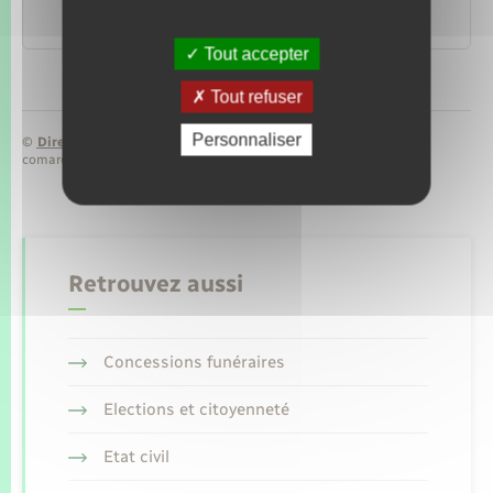
par une administration
Papiers – Citoyenneté – Élections
Tout accepter
Tout refuser
Personnaliser
©
Direction de l’information légale et administrative
comarquage developpé par
baseo.io
Retrouvez aussi
Concessions funéraires
Elections et citoyenneté
Etat civil