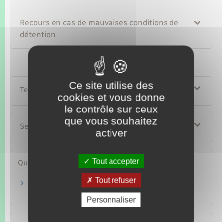
Recours en cas de mauvaises conditions de
détention
Ce site utilise des
Textes de référence
cookies et vous donne
le contrôle sur ceux
que vous souhaitez
Services en ligne et formulaires
activer
Tout accepter
Questions ? Réponses !
Tout refuser
Contrôleur général des prisons : comment le
saisir ?
Personnaliser