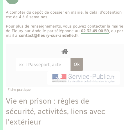
Enfants – Jeunes
Tourisme
Travaux - Autorisation d’occupation de l’espace
public
A compter du dépôt de dossier en mairie, le délai d’obtention
Transports scolaires
Mariage – PACS
Compétences
Etat-civil - Papiers - Citoyenneté
est de 4 à 6 semaines.
Pour plus de renseignements, vous pouvez contacter la mairie
Parrainage civil
Plan interactif
de Fleury-sur-Andelle par téléphone au
02 32 49 00 59
, ou par
Logement - Urbanisme
mail à
contact@fleury-sur-andelle.fr
.
Recensement
Présentation de la commune
Loisirs
Publications
Nouvel habitant
La Communauté de communes
Numérique
Fiche pratique
Organisation d’événement
Vie en prison : règles de
sécurité, activités, liens avec
Sécurité - Prévention
l'extérieur