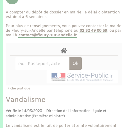
Enfants – Jeunes
Tourisme
Travaux - Autorisation d’occupation de l’espace
public
A compter du dépôt de dossier en mairie, le délai d’obtention
Transports scolaires
Mariage – PACS
Compétences
Etat-civil - Papiers - Citoyenneté
est de 4 à 6 semaines.
Pour plus de renseignements, vous pouvez contacter la mairie
Parrainage civil
Plan interactif
de Fleury-sur-Andelle par téléphone au
02 32 49 00 59
, ou par
Logement - Urbanisme
mail à
contact@fleury-sur-andelle.fr
.
Recensement
Présentation de la commune
Loisirs
Publications
Nouvel habitant
La Communauté de communes
Numérique
Fiche pratique
Organisation d’événement
Vandalisme
Vérifié le 14/03/2023 – Direction de l'information légale et
Sécurité - Prévention
administrative (Première ministre)
Le vandalisme est le fait de porter atteinte volontairement