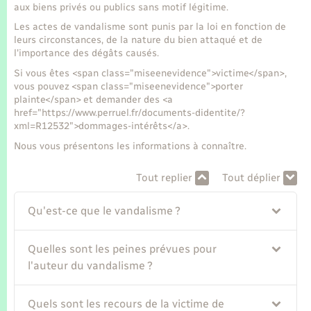
Seniors
aux biens privés ou publics sans motif légitime.
Les actes de vandalisme sont punis par la loi en fonction de
leurs circonstances, de la nature du bien attaqué et de
Transports
l'importance des dégâts causés.
Si vous êtes <span class="miseenevidence">victime</span>,
Voirie et espace public
vous pouvez <span class="miseenevidence">porter
plainte</span> et demander des <a
href="https://www.perruel.fr/documents-didentite/?
xml=R12532">dommages-intérêts</a>.
Nous vous présentons les informations à connaître.
Tout replier
Tout déplier
Qu'est-ce que le vandalisme ?
Quelles sont les peines prévues pour
l'auteur du vandalisme ?
Quels sont les recours de la victime de