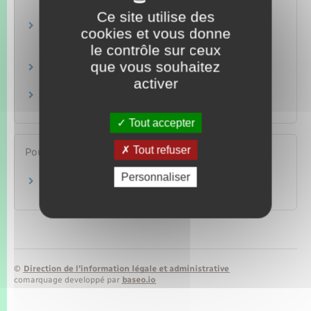
Ce site utilise des
Destruction ou dégradation involontaire d'un
cookies et vous donne
bien
le contrôle sur ceux
Justice
que vous souhaitez
Amendes
activer
Justice
Assurance habitation : vol et cambriolage
Argent – Impôts – Consommation
Tout accepter
Tout refuser
Pour en savoir plus
Personnaliser
Services d’aide aux victimes
Ministère chargé de la justice
©
Direction de l’information légale et administrative
comarquage developpé par
baseo.io