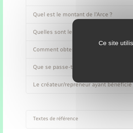
Quel est le montant de l'Arce ?
Quelles sont les modalités de verseme
Ce site util
Comment obtenir l'Arce ?
Que se passe-t-il en cas de cessation d
Le créateur/repreneur ayant bénéficié d
Textes de référence