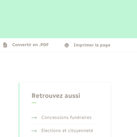
Parrainage civil
Plan interactif
Logement - Urbanisme
La Communauté de communes
Convertir en .PDF
Imprimer la page
Numérique
Seniors
Retrouvez aussi
Concessions funéraires
Elections et citoyenneté