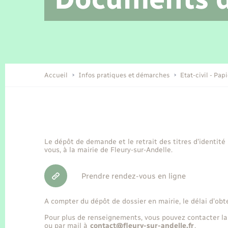
Location de 2 roues
Etat civil
Conseil municipal
Petite enfance
Tourisme
Travaux - Autorisation d’occupation
Enfants – Jeunes
de l’espace public
Recensement
Présentation de la commune
Accueil
Infos pratiques et démarches
Etat-civil - Pap
Loisirs
Organisation d’événement
Le dépôt de demande et le retrait des titres d’identité
vous, à la mairie de Fleury-sur-Andelle.
Transports
Prendre rendez-vous en ligne
A compter du dépôt de dossier en mairie, le délai d’obt
Pour plus de renseignements, vous pouvez contacter la
ou par mail à
contact@fleury-sur-andelle.fr
.