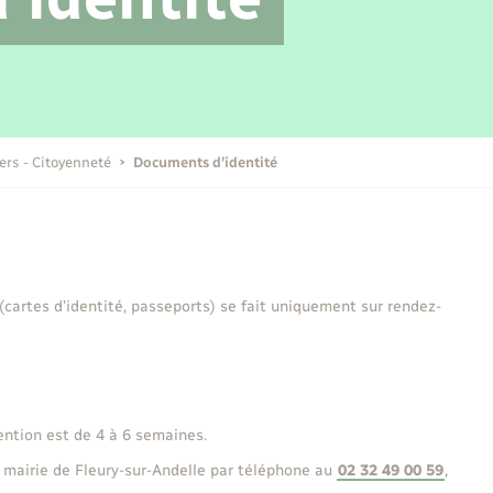
Transports scolaires
Mariage – PACS
Compétences
Etat-civil - Papiers -
Citoyenneté
Publications
iers - Citoyenneté
Documents d’identité
Nouvel habitant
Sécurité - Prévention
 (cartes d’identité, passeports) se fait uniquement sur rendez-
Voirie et espace public
ention est de 4 à 6 semaines.
 mairie de Fleury-sur-Andelle par téléphone au
02 32 49 00 59
,