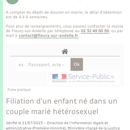
Enfants – Jeunes
Tourisme
Travaux - Autorisation d’occupation de l’espace
public
A compter du dépôt de dossier en mairie, le délai d’obtention
Transports scolaires
Mariage – PACS
Compétences
Etat-civil - Papiers - Citoyenneté
est de 4 à 6 semaines.
Pour plus de renseignements, vous pouvez contacter la mairie
Parrainage civil
Plan interactif
de Fleury-sur-Andelle par téléphone au
02 32 49 00 59
, ou par
Logement - Urbanisme
mail à
contact@fleury-sur-andelle.fr
.
Recensement
Présentation de la commune
Loisirs
Publications
Nouvel habitant
La Communauté de communes
Numérique
Fiche pratique
Organisation d’événement
Filiation d'un enfant né dans un
couple marié hétérosexuel
Sécurité - Prévention
Vérifié le 21/07/2023 – Direction de l'information légale et
administrative (Première ministre), Ministère chargé de la justice