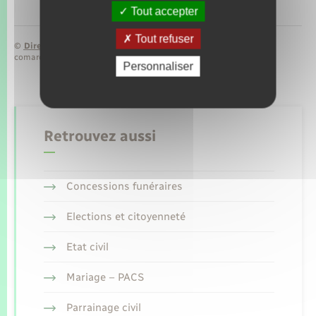
Tout accepter
Tout refuser
©
Direction de l’information légale et administrative
comarquage developpé par
baseo.io
Personnaliser
Retrouvez aussi
Concessions funéraires
Elections et citoyenneté
Etat civil
Mariage – PACS
Parrainage civil