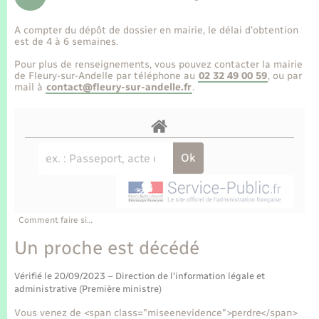
Enfants – Jeunes
Tourisme
Travaux - Autorisation d’occupation de l’espace
public
A compter du dépôt de dossier en mairie, le délai d’obtention
Transports scolaires
Mariage – PACS
Compétences
Etat-civil - Papiers - Citoyenneté
est de 4 à 6 semaines.
Pour plus de renseignements, vous pouvez contacter la mairie
Parrainage civil
Plan interactif
de Fleury-sur-Andelle par téléphone au
02 32 49 00 59
, ou par
Logement - Urbanisme
mail à
contact@fleury-sur-andelle.fr
.
Recensement
Présentation de la commune
Loisirs
Publications
Nouvel habitant
La Communauté de communes
Numérique
Comment faire si…
Organisation d’événement
Un proche est décédé
Vérifié le 20/09/2023 – Direction de l'information légale et
Sécurité - Prévention
administrative (Première ministre)
Vous venez de <span class="miseenevidence">perdre</span>