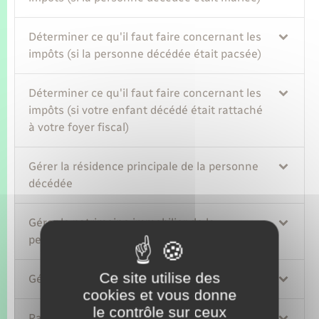
Déterminer ce qu'il faut faire concernant les
impôts (si la personne décédée était pacsée)
Déterminer ce qu'il faut faire concernant les
impôts (si votre enfant décédé était rattaché
à votre foyer fiscal)
Gérer la résidence principale de la personne
décédée
Gérer le patrimoine immobilier de la
personne décédée
Ce site utilise des
Gérer les véhicules de la personne décédée
cookies et vous donne
le contrôle sur ceux
Rassembler les documents et informations