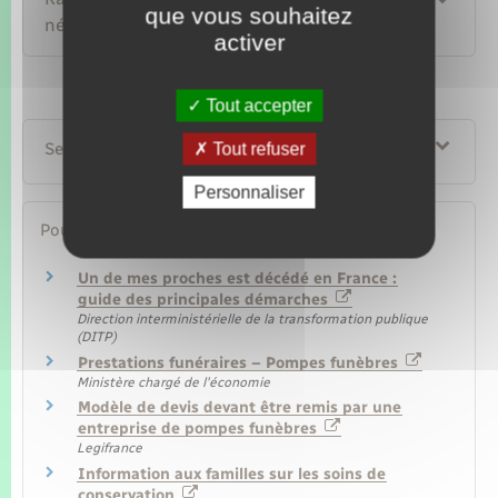
que vous souhaitez
nécessaires pour la succession
activer
Tout accepter
Services en ligne et formulaires
Tout refuser
Personnaliser
Pour en savoir plus
Un de mes proches est décédé en France :
guide des principales démarches
Direction interministérielle de la transformation publique
(DITP)
Prestations funéraires – Pompes funèbres
Ministère chargé de l'économie
Modèle de devis devant être remis par une
entreprise de pompes funèbres
Legifrance
Information aux familles sur les soins de
conservation