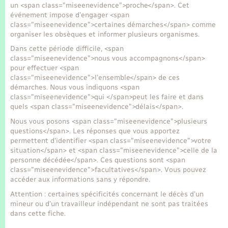
Seniors
un <span class="miseenevidence">proche</span>. Cet
événement impose d’engager <span
class="miseenevidence">certaines démarches</span> comme
Transports
organiser les obsèques et informer plusieurs organismes.
Dans cette période difficile, <span
class="miseenevidence">nous vous accompagnons</span>
Voirie et espace public
pour effectuer <span
class="miseenevidence">l’ensemble</span> de ces
démarches. Nous vous indiquons <span
class="miseenevidence">qui </span>peut les faire et dans
quels <span class="miseenevidence">délais</span>.
Nous vous posons <span class="miseenevidence">plusieurs
questions</span>. Les réponses que vous apportez
permettent d'identifier <span class="miseenevidence">votre
situation</span> et <span class="miseenevidence">celle de la
personne décédée</span>. Ces questions sont <span
class="miseenevidence">facultatives</span>. Vous pouvez
accéder aux informations sans y répondre.
Attention : certaines spécificités concernant le décès d'un
mineur ou d'un travailleur indépendant ne sont pas traitées
dans cette fiche.