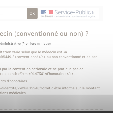
decin (conventionné ou non) ?
administrative (Première ministre)
ltation varie selon que le médecin est <a
l=R54491">conventionné</a> ou non conventionné et de son
s par la convention nationale et ne pratique pas de
ts-didentite/?xml=R14736">d'honoraires</a>.
nts d'honoraires.
s-didentite/?xml=F19948">droit d'être informé sur le montant
tions médicales.