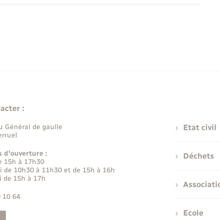
acter :
u Général de gaulle
Etat civil
rruel
s d'ouverture :
Déchets
e 15h à 17h30
i de 10h30 à 11h30 et de 15h à 16h
i de 15h à 17h
Associati
9 10 64
Ecole