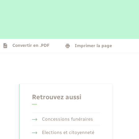
Parrainage civil
Plan interactif
Logement - Urbanisme
La Communauté de communes
Convertir en .PDF
Imprimer la page
Numérique
Seniors
Retrouvez aussi
Concessions funéraires
Elections et citoyenneté