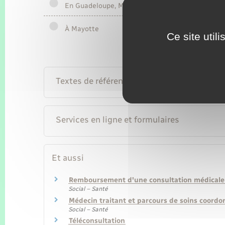
En Guadeloupe, Martinique, Guyane et à la Réun
À Mayotte
Ce site util
Textes de référence
Services en ligne et formulaires
Et aussi
Remboursement d'une consultation médicale
Social – Santé
Médecin traitant et parcours de soins coordo
Social – Santé
Téléconsultation