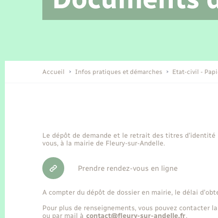
Location de 2 roues
Etat civil
Conseil municipal
Petite enfance
Tourisme
Travaux - Autorisation d’occupation
Enfants – Jeunes
de l’espace public
Recensement
Présentation de la commune
Accueil
Infos pratiques et démarches
Etat-civil - Pap
Loisirs
Organisation d’événement
Le dépôt de demande et le retrait des titres d’identité
vous, à la mairie de Fleury-sur-Andelle.
Transports
Prendre rendez-vous en ligne
A compter du dépôt de dossier en mairie, le délai d’obt
Pour plus de renseignements, vous pouvez contacter la
ou par mail à
contact@fleury-sur-andelle.fr
.