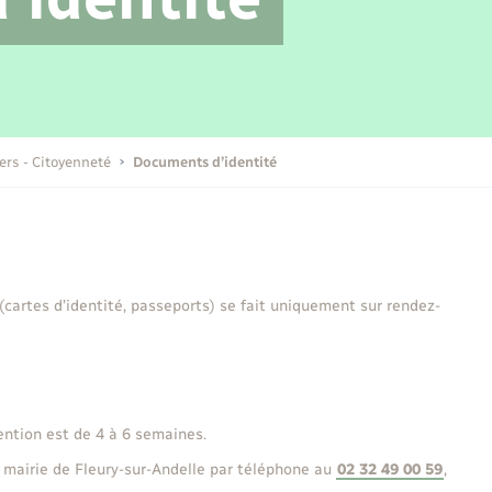
Transports scolaires
Mariage – PACS
Compétences
Etat-civil - Papiers -
Citoyenneté
Publications
iers - Citoyenneté
Documents d’identité
Nouvel habitant
Sécurité - Prévention
 (cartes d’identité, passeports) se fait uniquement sur rendez-
Voirie et espace public
ention est de 4 à 6 semaines.
 mairie de Fleury-sur-Andelle par téléphone au
02 32 49 00 59
,