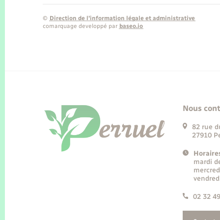
©
Direction de l’information légale et administrative
comarquage developpé par
baseo.io
Nous cont
82 rue d
27910 Pe
Horaire
mardi d
mercred
vendred
02 32 4