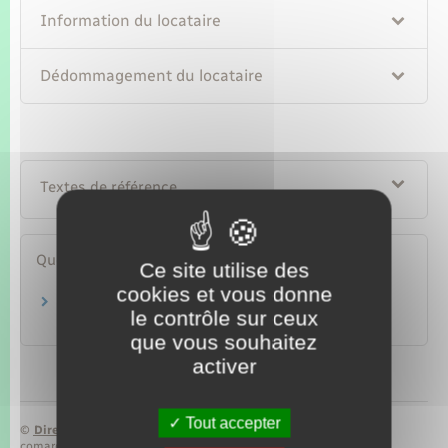
Information du locataire
Dédommagement du locataire
Textes de référence
Questions ? Réponses !
Ce site utilise des
cookies et vous donne
Un propriétaire peut-il garder un double des
le contrôle sur ceux
clés de son locataire ?
que vous souhaitez
activer
Tout accepter
©
Direction de l’information légale et administrative
comarquage developpé par
baseo.io