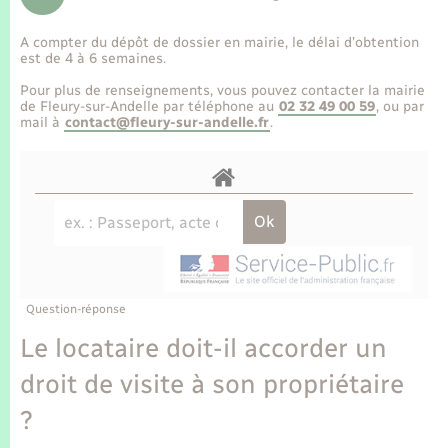
Enfants – Jeunes
Tourisme
Travaux - Autorisation d’occupation de l’espace
public
A compter du dépôt de dossier en mairie, le délai d’obtention
Transports scolaires
Mariage – PACS
Compétences
Etat-civil - Papiers - Citoyenneté
est de 4 à 6 semaines.
Pour plus de renseignements, vous pouvez contacter la mairie
Parrainage civil
Plan interactif
de Fleury-sur-Andelle par téléphone au
02 32 49 00 59
, ou par
Logement - Urbanisme
mail à
contact@fleury-sur-andelle.fr
.
Recensement
Présentation de la commune
Loisirs
Publications
Nouvel habitant
La Communauté de communes
Numérique
Question-réponse
Organisation d’événement
Le locataire doit-il accorder un
droit de visite à son propriétaire
Sécurité - Prévention
?