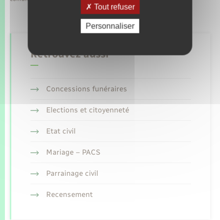
Tout refuser
Personnaliser
Retrouvez aussi
Concessions funéraires
Elections et citoyenneté
Etat civil
Mariage – PACS
Parrainage civil
Recensement