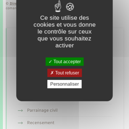
©
Direction de l’information légale et administrative
comarquage developpé par
baseo.io
Ce site utilise des
cookies et vous donne
le contrôle sur ceux
que vous souhaitez
Retrouvez aussi
activer
Concessions funéraires
Tout accepter
Tout refuser
Elections et citoyenneté
Personnaliser
Etat civil
Mariage – PACS
Parrainage civil
Recensement