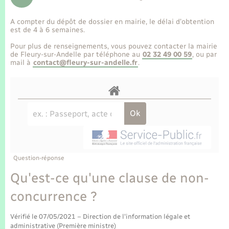
Enfants – Jeunes
Tourisme
Travaux - Autorisation d’occupation de l’espace
public
A compter du dépôt de dossier en mairie, le délai d’obtention
Transports scolaires
Mariage – PACS
Compétences
Etat-civil - Papiers - Citoyenneté
est de 4 à 6 semaines.
Pour plus de renseignements, vous pouvez contacter la mairie
Parrainage civil
Plan interactif
de Fleury-sur-Andelle par téléphone au
02 32 49 00 59
, ou par
Logement - Urbanisme
mail à
contact@fleury-sur-andelle.fr
.
Recensement
Présentation de la commune
Loisirs
Publications
Nouvel habitant
La Communauté de communes
Numérique
Question-réponse
Organisation d’événement
Qu'est-ce qu'une clause de non-
concurrence ?
Sécurité - Prévention
Vérifié le 07/05/2021 – Direction de l'information légale et
administrative (Première ministre)