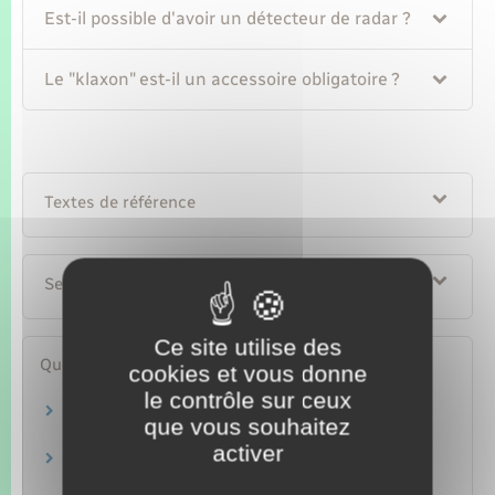
Est-il possible d'avoir un détecteur de radar ?
Le "klaxon" est-il un accessoire obligatoire ?
Textes de référence
Services en ligne et formulaires
Ce site utilise des
Questions ? Réponses !
cookies et vous donne
le contrôle sur ceux
Ceinture de sécurité, siège auto enfant ou
que vous souhaitez
bébé : quelles sont les règles ?
activer
Permis de conduire à points : comment faire
une réclamation ?