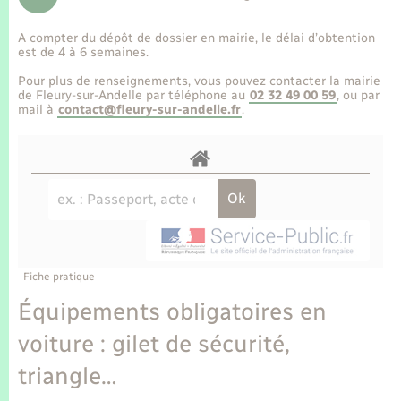
Enfants – Jeunes
Tourisme
Travaux - Autorisation d’occupation de l’espace
public
A compter du dépôt de dossier en mairie, le délai d’obtention
Transports scolaires
Mariage – PACS
Compétences
Etat-civil - Papiers - Citoyenneté
est de 4 à 6 semaines.
Pour plus de renseignements, vous pouvez contacter la mairie
Parrainage civil
Plan interactif
de Fleury-sur-Andelle par téléphone au
02 32 49 00 59
, ou par
Logement - Urbanisme
mail à
contact@fleury-sur-andelle.fr
.
Recensement
Présentation de la commune
Loisirs
Publications
Nouvel habitant
La Communauté de communes
Numérique
Fiche pratique
Organisation d’événement
Équipements obligatoires en
voiture : gilet de sécurité,
Sécurité - Prévention
triangle…