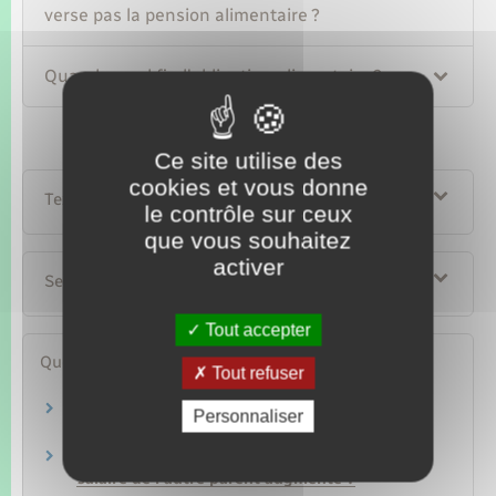
verse pas la pension alimentaire ?
Quand prend fin l'obligation alimentaire ?
Ce site utilise des
cookies et vous donne
Textes de référence
le contrôle sur ceux
que vous souhaitez
activer
Services en ligne et formulaires
Tout accepter
Questions ? Réponses !
Tout refuser
Que faire si la pension alimentaire n'est pas
Personnaliser
payée ?
Peut-on modifier la pension alimentaire si le
salaire de l'autre parent augmente ?