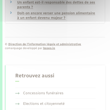
Un enfant est-il responsable des dettes de ses
parents ?
Doit-on encore verser une pension alimentaire
à un enfant devenu majeur ?
©
Direction de l’information légale et administrative
comarquage developpé par
baseo.io
Retrouvez aussi
Concessions funéraires
Elections et citoyenneté