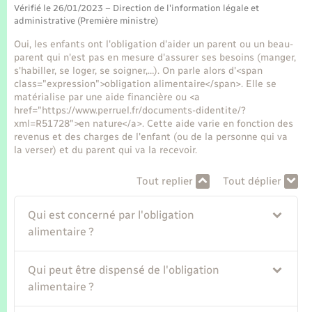
Seniors
Vérifié le 26/01/2023 – Direction de l'information légale et
administrative (Première ministre)
Transports
Oui, les enfants ont l'obligation d'aider un parent ou un beau-
parent qui n'est pas en mesure d'assurer ses besoins (manger,
s'habiller, se loger, se soigner,…). On parle alors d'<span
Voirie et espace public
class="expression">obligation alimentaire</span>. Elle se
matérialise par une aide financière ou <a
href="https://www.perruel.fr/documents-didentite/?
xml=R51728">en nature</a>. Cette aide varie en fonction des
revenus et des charges de l'enfant (ou de la personne qui va
la verser) et du parent qui va la recevoir.
Tout replier
Tout déplier
Qui est concerné par l'obligation
alimentaire ?
Qui peut être dispensé de l'obligation
alimentaire ?