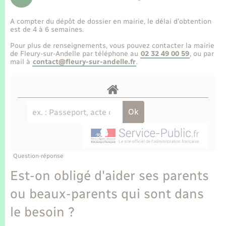
Enfants – Jeunes
Tourisme
Travaux - Autorisation d’occupation de l’espace
public
A compter du dépôt de dossier en mairie, le délai d’obtention
Transports scolaires
Mariage – PACS
Compétences
Etat-civil - Papiers - Citoyenneté
est de 4 à 6 semaines.
Pour plus de renseignements, vous pouvez contacter la mairie
Parrainage civil
Plan interactif
de Fleury-sur-Andelle par téléphone au
02 32 49 00 59
, ou par
Logement - Urbanisme
mail à
contact@fleury-sur-andelle.fr
.
Recensement
Présentation de la commune
Loisirs
Publications
Nouvel habitant
La Communauté de communes
Numérique
Question-réponse
Organisation d’événement
Est-on obligé d'aider ses parents
ou beaux-parents qui sont dans
Sécurité - Prévention
le besoin ?