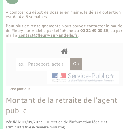
Enfants – Jeunes
Tourisme
Travaux - Autorisation d’occupation de l’espace
public
A compter du dépôt de dossier en mairie, le délai d’obtention
Transports scolaires
Mariage – PACS
Compétences
Etat-civil - Papiers - Citoyenneté
est de 4 à 6 semaines.
Pour plus de renseignements, vous pouvez contacter la mairie
Parrainage civil
Plan interactif
de Fleury-sur-Andelle par téléphone au
02 32 49 00 59
, ou par
Logement - Urbanisme
mail à
contact@fleury-sur-andelle.fr
.
Recensement
Présentation de la commune
Loisirs
Publications
Nouvel habitant
La Communauté de communes
Numérique
Fiche pratique
Organisation d’événement
Montant de la retraite de l'agent
public
Sécurité - Prévention
Vérifié le 01/09/2023 – Direction de l'information légale et
administrative (Première ministre)