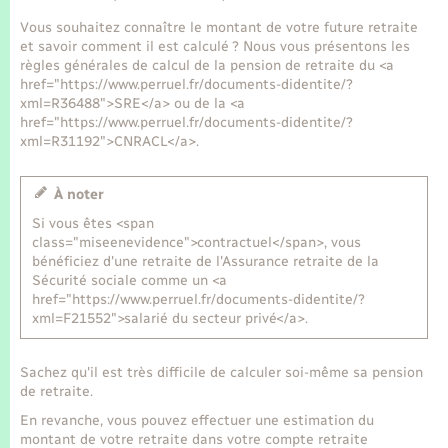
Seniors
Vous souhaitez connaître le montant de votre future retraite
et savoir comment il est calculé ? Nous vous présentons les
Transports
règles générales de calcul de la pension de retraite du <a
href="https://www.perruel.fr/documents-didentite/?
xml=R36488">SRE</a> ou de la <a
Voirie et espace public
href="https://www.perruel.fr/documents-didentite/?
xml=R31192">CNRACL</a>.
À noter
Si vous êtes <span
class="miseenevidence">contractuel</span>, vous
bénéficiez d'une retraite de l'Assurance retraite de la
Sécurité sociale comme un <a
href="https://www.perruel.fr/documents-didentite/?
xml=F21552">salarié du secteur privé</a>.
Sachez qu'il est très difficile de calculer soi-même sa pension
de retraite.
En revanche, vous pouvez effectuer une estimation du
montant de votre retraite dans votre compte retraite