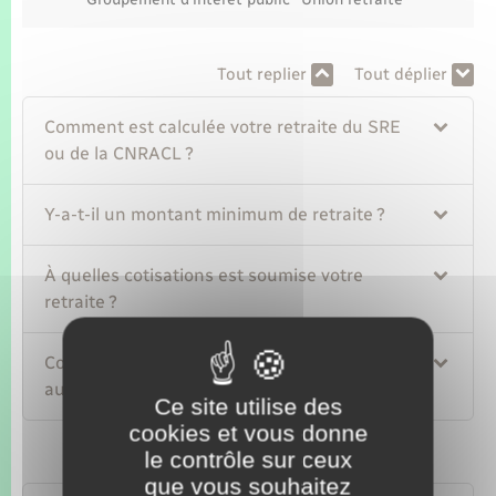
Tout replier
Tout déplier
Comment est calculée votre retraite du SRE
ou de la CNRACL ?
Y-a-t-il un montant minimum de retraite ?
À quelles cotisations est soumise votre
retraite ?
Comment le montant de votre retraite
augmente-t-il ?
Ce site utilise des
cookies et vous donne
le contrôle sur ceux
que vous souhaitez