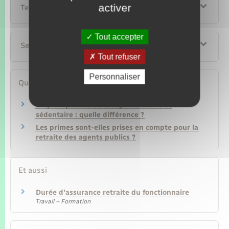
activer
Textes de référence
Tout accepter
Services en ligne et formulaires
Tout refuser
Personnaliser
Questions ? Réponses !
Emplois publics de catégories active et
sédentaire : quelle différence ?
Les primes sont-elles prises en compte pour la
retraite des agents publics ?
Et aussi
Durée d'assurance retraite du fonctionnaire
Travail – Formation