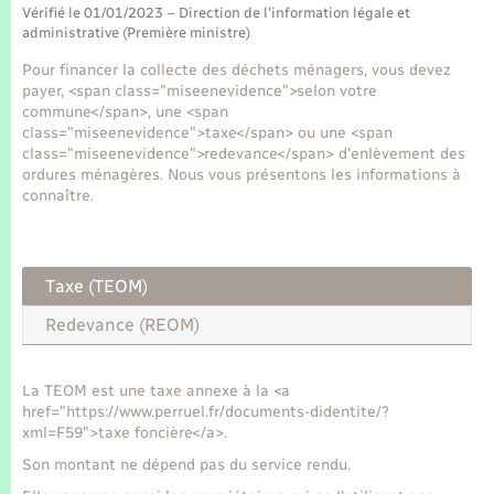
Seniors
Vérifié le 01/01/2023 – Direction de l'information légale et
administrative (Première ministre)
Transports
Pour financer la collecte des déchets ménagers, vous devez
payer, <span class="miseenevidence">selon votre
commune</span>, une <span
Voirie et espace public
class="miseenevidence">taxe</span> ou une <span
class="miseenevidence">redevance</span> d'enlèvement des
ordures ménagères. Nous vous présentons les informations à
connaître.
Taxe (TEOM)
Redevance (REOM)
La TEOM est une taxe annexe à la <a
href="https://www.perruel.fr/documents-didentite/?
xml=F59">taxe foncière</a>.
Son montant ne dépend pas du service rendu.