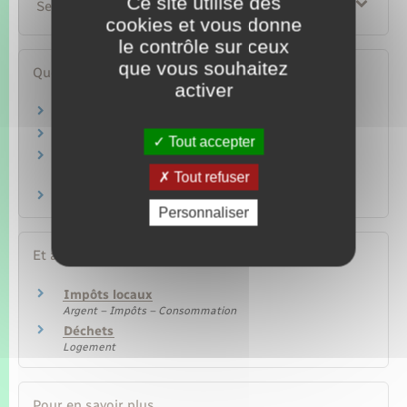
Ce site utilise des
Services en ligne et formulaires
cookies et vous donne
le contrôle sur ceux
que vous souhaitez
Questions ? Réponses !
activer
Comment payer ses impôts locaux ?
En quoi consiste l'usufruit ?
Tout accepter
Quel est le délai de réclamation en matière
d'impôts ?
Tout refuser
Quand doit-on payer ses impôts ?
Personnaliser
Et aussi
Impôts locaux
Argent – Impôts – Consommation
Déchets
Logement
Pour en savoir plus