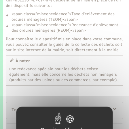
xml=R31293">EPCI</a>) décident de la mise en place de l'un
des dispositifs suivants :
<span class="miseenevidence">Taxe d'enlèvement des
ordures ménagères (TEOM)</span>
<span class="miseenevidence">Redevance d'enlèvement
des ordures ménagères (REOM)</span>
Pour connaître le dispositif mis en place dans votre commune,
vous pouvez consulter le guide de la collecte des déchets soit
sur le site internet de la mairie, soit directement à la mairie.
À noter
une redevance spéciale pour les déchets existe
également, mais elle concerne les déchets non ménagers
(produits par des usines ou des commerces, par exemple).
Textes de référence