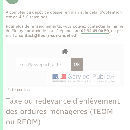
Enfants – Jeunes
Tourisme
Travaux - Autorisation d’occupation de l’espace
public
A compter du dépôt de dossier en mairie, le délai d’obtention
Transports scolaires
Mariage – PACS
Compétences
Etat-civil - Papiers - Citoyenneté
est de 4 à 6 semaines.
Pour plus de renseignements, vous pouvez contacter la mairie
Parrainage civil
Plan interactif
de Fleury-sur-Andelle par téléphone au
02 32 49 00 59
, ou par
Logement - Urbanisme
mail à
contact@fleury-sur-andelle.fr
.
Recensement
Présentation de la commune
Loisirs
Publications
Nouvel habitant
La Communauté de communes
Numérique
Fiche pratique
Organisation d’événement
Taxe ou redevance d'enlèvement
des ordures ménagères (TEOM
Sécurité - Prévention
ou REOM)