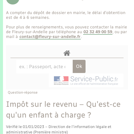
Enfants – Jeunes
Tourisme
Travaux - Autorisation d’occupation de l’espace
public
A compter du dépôt de dossier en mairie, le délai d’obtention
Transports scolaires
Mariage – PACS
Compétences
Etat-civil - Papiers - Citoyenneté
est de 4 à 6 semaines.
Pour plus de renseignements, vous pouvez contacter la mairie
Parrainage civil
Plan interactif
de Fleury-sur-Andelle par téléphone au
02 32 49 00 59
, ou par
Logement - Urbanisme
mail à
contact@fleury-sur-andelle.fr
.
Recensement
Présentation de la commune
Loisirs
Publications
Nouvel habitant
La Communauté de communes
Numérique
Question-réponse
Organisation d’événement
Impôt sur le revenu – Qu'est-ce
qu'un enfant à charge ?
Sécurité - Prévention
Vérifié le 01/01/2023 – Direction de l'information légale et
administrative (Première ministre)