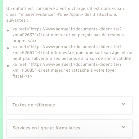
Seniors
Un enfant est considéré à votre charge s'il est dans <span
class="miseenevidence">l'une</span> des 3 situations
Transports
suivantes :
<a href="https://www.perruel.fr/documents-didentite/?
xml=F2633">Il est mineur et ne perçoit pas de revenus
Voirie et espace public
propres</a>
<a href="https://www.perruel.fr/documents-didentite/?
xml=F2661">Il est infirme</a>, quel que soit son âge, et ne
peut pas subvenir à ses besoins en raison de son invalidité
<a href="https://www.perruel.fr/documents-didentite/?
xml=F3085">Il est majeur et rattaché à votre foyer
fiscal</a>
Textes de référence
Services en ligne et formulaires