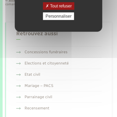
comarquage developpé par
baseo.io
Tout refuser
Personnaliser
Retrouvez aussi
Concessions funéraires
Elections et citoyenneté
Etat civil
Mariage – PACS
Parrainage civil
Recensement