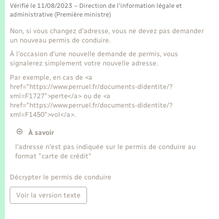
Seniors
Vérifié le 11/08/2023 – Direction de l'information légale et
administrative (Première ministre)
Transports
Non, si vous changez d'adresse, vous ne devez pas demander
un nouveau permis de conduire.
À l'occasion d'une nouvelle demande de permis, vous
Voirie et espace public
signalerez simplement votre nouvelle adresse.
Par exemple, en cas de <a
href="https://www.perruel.fr/documents-didentite/?
xml=F1727">perte</a> ou de <a
href="https://www.perruel.fr/documents-didentite/?
xml=F1450">vol</a>.
À savoir
l'adresse n'est pas indiquée sur le permis de conduire au
format "carte de crédit"
Décrypter le permis de conduire
Voir la version texte