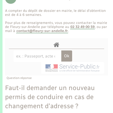
Enfants – Jeunes
Tourisme
Travaux - Autorisation d’occupation de l’espace
public
A compter du dépôt de dossier en mairie, le délai d’obtention
Transports scolaires
Mariage – PACS
Compétences
Etat-civil - Papiers - Citoyenneté
est de 4 à 6 semaines.
Pour plus de renseignements, vous pouvez contacter la mairie
Parrainage civil
Plan interactif
de Fleury-sur-Andelle par téléphone au
02 32 49 00 59
, ou par
Logement - Urbanisme
mail à
contact@fleury-sur-andelle.fr
.
Recensement
Présentation de la commune
Loisirs
Publications
Nouvel habitant
La Communauté de communes
Numérique
Question-réponse
Organisation d’événement
Faut-il demander un nouveau
permis de conduire en cas de
Sécurité - Prévention
changement d'adresse ?