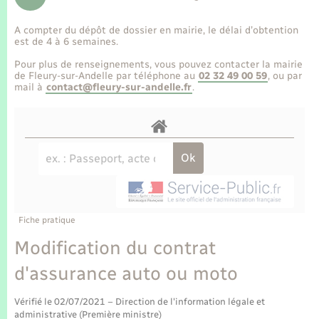
Enfants – Jeunes
Tourisme
Travaux - Autorisation d’occupation de l’espace
public
A compter du dépôt de dossier en mairie, le délai d’obtention
Transports scolaires
Mariage – PACS
Compétences
Etat-civil - Papiers - Citoyenneté
est de 4 à 6 semaines.
Pour plus de renseignements, vous pouvez contacter la mairie
Parrainage civil
Plan interactif
de Fleury-sur-Andelle par téléphone au
02 32 49 00 59
, ou par
Logement - Urbanisme
mail à
contact@fleury-sur-andelle.fr
.
Recensement
Présentation de la commune
Loisirs
Publications
Nouvel habitant
La Communauté de communes
Numérique
Fiche pratique
Organisation d’événement
Modification du contrat
d'assurance auto ou moto
Sécurité - Prévention
Vérifié le 02/07/2021 – Direction de l'information légale et
administrative (Première ministre)