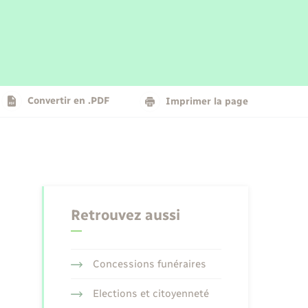
Parrainage civil
Plan interactif
Logement - Urbanisme
La Communauté de communes
Convertir en .PDF
Imprimer la page
Numérique
Seniors
Retrouvez aussi
Concessions funéraires
Elections et citoyenneté