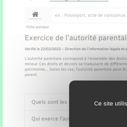
Fiche pratique
Exercice de l'autorité parenta
Vérifié le 22/02/2022 – Direction de l'information légale et 
L'autorité parentale correspond à l'ensemble des droits
mineur. Ces droits et devoirs se traduisent de différente
patrimoine,… Selon les cas, l'autorité parentale peut ê
parent.
Quels sont les devoirs des parents vis-
Ce site util
Qui exerce l'autorité parentale ?