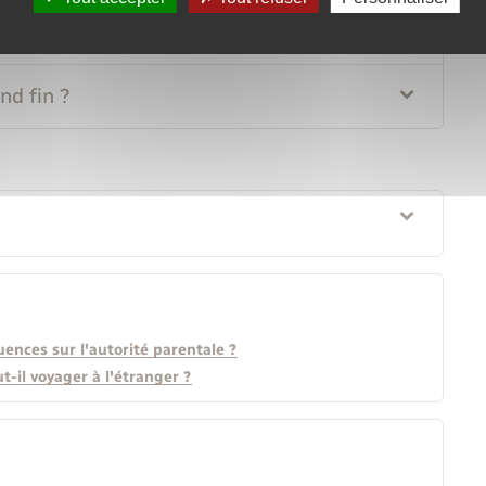
 ?
nd fin ?
ences sur l'autorité parentale ?
-il voyager à l'étranger ?