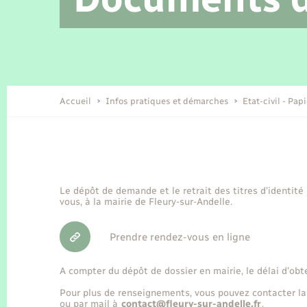
Location de 2 roues
Etat civil
Conseil municipal
Petite enfance
Tourisme
Travaux - Autorisation d’occupation
Enfants – Jeunes
de l’espace public
Recensement
Présentation de la commune
Accueil
Infos pratiques et démarches
Etat-civil - Pap
Loisirs
Organisation d’événement
Le dépôt de demande et le retrait des titres d’identité
vous, à la mairie de Fleury-sur-Andelle.
Transports
Prendre rendez-vous en ligne
A compter du dépôt de dossier en mairie, le délai d’obt
Pour plus de renseignements, vous pouvez contacter la
ou par mail à
contact@fleury-sur-andelle.fr
.