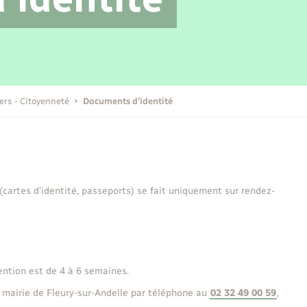
Transports scolaires
Mariage – PACS
Compétences
Etat-civil - Papiers -
Citoyenneté
Publications
iers - Citoyenneté
Documents d’identité
Nouvel habitant
Sécurité - Prévention
 (cartes d’identité, passeports) se fait uniquement sur rendez-
Voirie et espace public
ention est de 4 à 6 semaines.
 mairie de Fleury-sur-Andelle par téléphone au
02 32 49 00 59
,