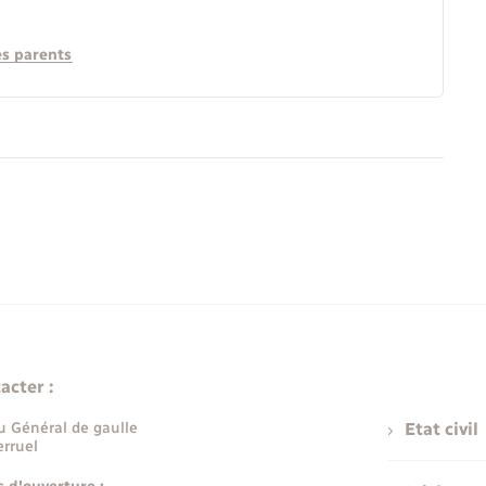
es parents
acter :
u Général de gaulle
Etat civil
rruel