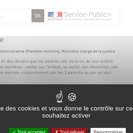
le
administrative (Première ministre), Ministère chargé de la justice
 et des devoirs que les parents ont vis-à-vis de leur enfant
s manières : veiller sur l'enfant, sa santé, son éducation, son
tre exercée conjointement par les 2 parents ou par un seul
Tout replier
Tout déplier
à-vis de leur enfant ?
ise des cookies et vous donne le contrôle sur 
souhaitez activer
Tout accepter
Tout refuser
Personnaliser