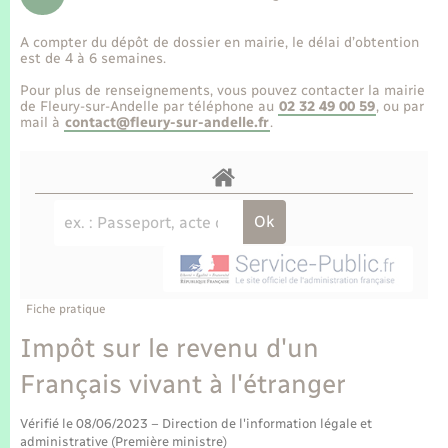
Enfants – Jeunes
Tourisme
Travaux - Autorisation d’occupation de l’espace
public
A compter du dépôt de dossier en mairie, le délai d’obtention
Transports scolaires
Mariage – PACS
Compétences
Etat-civil - Papiers - Citoyenneté
est de 4 à 6 semaines.
Pour plus de renseignements, vous pouvez contacter la mairie
Parrainage civil
Plan interactif
de Fleury-sur-Andelle par téléphone au
02 32 49 00 59
, ou par
Logement - Urbanisme
mail à
contact@fleury-sur-andelle.fr
.
Recensement
Présentation de la commune
Loisirs
Publications
Nouvel habitant
La Communauté de communes
Numérique
Fiche pratique
Organisation d’événement
Impôt sur le revenu d'un
Français vivant à l'étranger
Sécurité - Prévention
Vérifié le 08/06/2023 – Direction de l'information légale et
administrative (Première ministre)