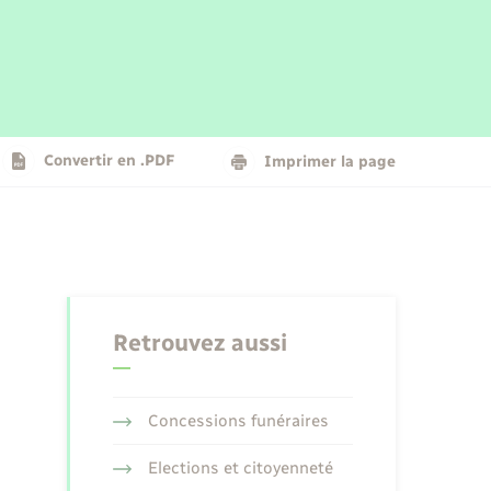
Parrainage civil
Plan interactif
Logement - Urbanisme
La Communauté de communes
Convertir en .PDF
Imprimer la page
Numérique
Seniors
Retrouvez aussi
Concessions funéraires
Elections et citoyenneté