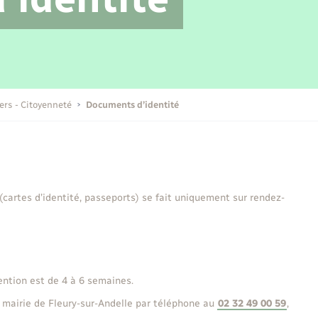
Transports scolaires
Mariage – PACS
Compétences
Etat-civil - Papiers -
Citoyenneté
Publications
iers - Citoyenneté
Documents d’identité
Nouvel habitant
Sécurité - Prévention
 (cartes d’identité, passeports) se fait uniquement sur rendez-
Voirie et espace public
ention est de 4 à 6 semaines.
 mairie de Fleury-sur-Andelle par téléphone au
02 32 49 00 59
,