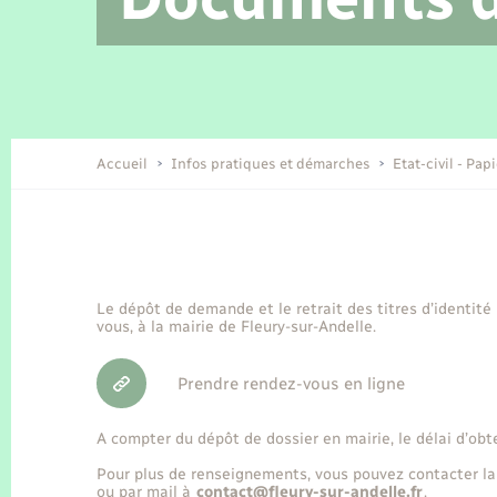
Location de 2 roues
Etat civil
Conseil municipal
Petite enfance
Tourisme
Travaux - Autorisation d’occupation
Enfants – Jeunes
de l’espace public
Recensement
Présentation de la commune
Accueil
Infos pratiques et démarches
Etat-civil - Pap
Loisirs
Organisation d’événement
Le dépôt de demande et le retrait des titres d’identité
vous, à la mairie de Fleury-sur-Andelle.
Transports
Prendre rendez-vous en ligne
A compter du dépôt de dossier en mairie, le délai d’obt
Pour plus de renseignements, vous pouvez contacter la
ou par mail à
contact@fleury-sur-andelle.fr
.