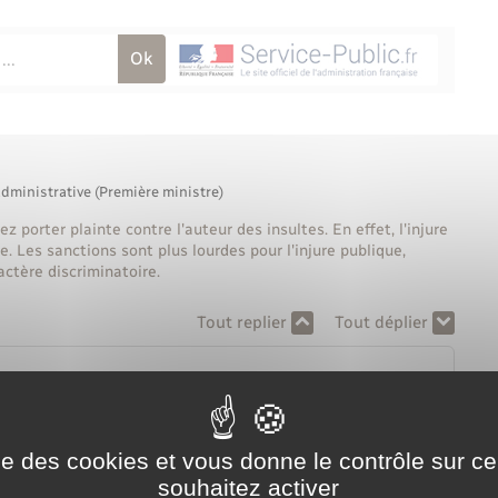
administrative (Première ministre)
 porter plainte contre l'auteur des insultes. En effet, l'injure
ue. Les sanctions sont plus lourdes pour l'injure publique,
ractère discriminatoire.
Tout replier
Tout déplier
que et non publique ?
ise des cookies et vous donne le contrôle sur 
souhaitez activer