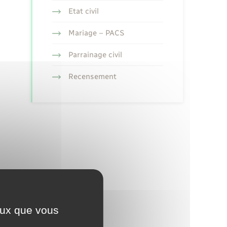
Etat civil
Mariage – PACS
Parrainage civil
Recensement
ceux que vous