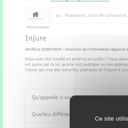
Fiche pratique
Injure
Vérifié le 22/05/2023 – Direction de l'information légale et 
Vous avez été insulté en privé ou en public ? Vous pouvez
est punie par la loi, qu'elle soit publique ou non publiq
l'injure qui vise des autorités publiques et l'injure à ca
Qu'appelle-t-on injure ?
Quelles différences entre injure publi
Ce site util