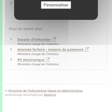
Contravention au code de la route : paiement
Personnaliser
de l'amende
Transports – Mobilité
Pour en savoir plus
Dossier d'infraction
Ministère chargé de l'intérieur
Amende forfaire : moyens de paiement
Ministère chargé de l'intérieur
PV électronique
Ministère chargé de l'intérieur
©
Direction de l’information légale et administrative
comarquage developpé par
baseo.io