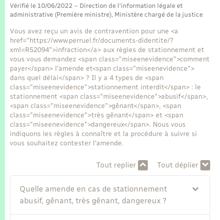
Seniors
Vérifié le 10/06/2022 – Direction de l'information légale et
administrative (Première ministre), Ministère chargé de la justice
Transports
Vous avez reçu un avis de contravention pour une <a
href="https://www.perruel.fr/documents-didentite/?
xml=R52094">infraction</a> aux règles de stationnement et
Voirie et espace public
vous vous demandez <span class="miseenevidence">comment
payer</span> l'amende et<span class="miseenevidence">
dans quel délai</span> ? Il y a 4 types de <span
class="miseenevidence">stationnement interdit</span> : le
stationnement <span class="miseenevidence">abusif</span>,
<span class="miseenevidence">gênant</span>, <span
class="miseenevidence">très gênant</span> et <span
class="miseenevidence">dangereux</span>. Nous vous
indiquons les règles à connaître et la procédure à suivre si
vous souhaitez contester l'amende.
Tout replier
Tout déplier
Quelle amende en cas de stationnement
abusif, gênant, très gênant, dangereux ?