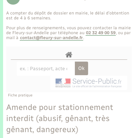
Enfants – Jeunes
Tourisme
Travaux - Autorisation d’occupation de l’espace
public
A compter du dépôt de dossier en mairie, le délai d’obtention
Transports scolaires
Mariage – PACS
Compétences
Etat-civil - Papiers - Citoyenneté
est de 4 à 6 semaines.
Pour plus de renseignements, vous pouvez contacter la mairie
Parrainage civil
Plan interactif
de Fleury-sur-Andelle par téléphone au
02 32 49 00 59
, ou par
Logement - Urbanisme
mail à
contact@fleury-sur-andelle.fr
.
Recensement
Présentation de la commune
Loisirs
Publications
Nouvel habitant
La Communauté de communes
Numérique
Fiche pratique
Organisation d’événement
Amende pour stationnement
interdit (abusif, gênant, très
Sécurité - Prévention
gênant, dangereux)