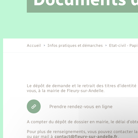
Location de 2 roues
Etat civil
Conseil municipal
Petite enfance
Tourisme
Travaux - Autorisation d’occupation
Enfants – Jeunes
de l’espace public
Recensement
Présentation de la commune
Accueil
Infos pratiques et démarches
Etat-civil - Pap
Loisirs
Organisation d’événement
Le dépôt de demande et le retrait des titres d’identité
vous, à la mairie de Fleury-sur-Andelle.
Transports
Prendre rendez-vous en ligne
A compter du dépôt de dossier en mairie, le délai d’obt
Pour plus de renseignements, vous pouvez contacter la
ou par mail à
contact@fleury-sur-andelle.fr
.