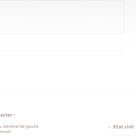
acter :
u Général de gaulle
Etat civil
rruel