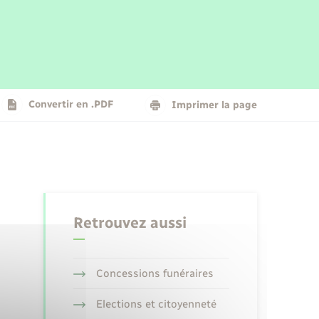
Parrainage civil
Plan interactif
Logement - Urbanisme
La Communauté de communes
Convertir en .PDF
Imprimer la page
Numérique
Seniors
Retrouvez aussi
Concessions funéraires
Elections et citoyenneté