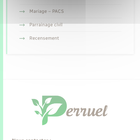
Mariage – PACS
Parrainage civil
Recensement