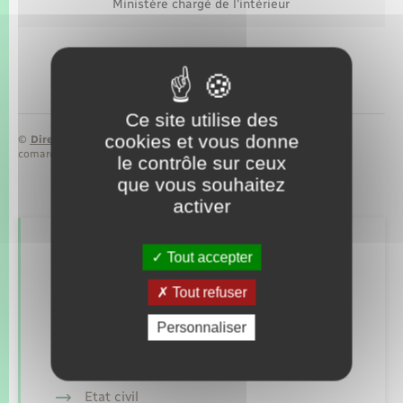
Ministère chargé de l'intérieur
Ce site utilise des
cookies et vous donne
©
Direction de l’information légale et administrative
comarquage developpé par
baseo.io
le contrôle sur ceux
que vous souhaitez
activer
Retrouvez aussi
Tout accepter
Tout refuser
Concessions funéraires
Personnaliser
Elections et citoyenneté
Etat civil