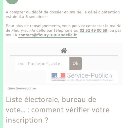
Enfants – Jeunes
Tourisme
Travaux - Autorisation d’occupation de l’espace
public
A compter du dépôt de dossier en mairie, le délai d’obtention
Transports scolaires
Mariage – PACS
Compétences
Etat-civil - Papiers - Citoyenneté
est de 4 à 6 semaines.
Pour plus de renseignements, vous pouvez contacter la mairie
Parrainage civil
Plan interactif
de Fleury-sur-Andelle par téléphone au
02 32 49 00 59
, ou par
Logement - Urbanisme
mail à
contact@fleury-sur-andelle.fr
.
Recensement
Présentation de la commune
Loisirs
Publications
Nouvel habitant
La Communauté de communes
Numérique
Question-réponse
Organisation d’événement
Liste électorale, bureau de
vote… : comment vérifier votre
Sécurité - Prévention
inscription ?