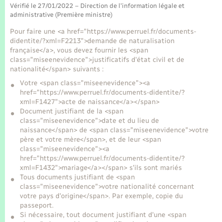
Seniors
Vérifié le 27/01/2022 – Direction de l'information légale et
administrative (Première ministre)
Transports
Pour faire une <a href="https://www.perruel.fr/documents-
didentite/?xml=F2213">demande de naturalisation
française</a>, vous devez fournir les <span
Voirie et espace public
class="miseenevidence">justificatifs d'état civil et de
nationalité</span> suivants :
Votre <span class="miseenevidence"><a
href="https://www.perruel.fr/documents-didentite/?
xml=F1427">acte de naissance</a></span>
Document justifiant de la <span
class="miseenevidence">date et du lieu de
naissance</span> de <span class="miseenevidence">votre
père et votre mère</span>, et de leur <span
class="miseenevidence"><a
href="https://www.perruel.fr/documents-didentite/?
xml=F1432">mariage</a></span> s'ils sont mariés
Tous documents justifiant de <span
class="miseenevidence">votre nationalité concernant
votre pays d'origine</span>. Par exemple, copie du
passeport.
Si nécessaire, tout document justifiant d'une <span