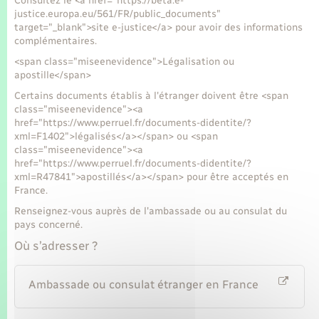
Consultez le <a href="https://beta.e-
justice.europa.eu/561/FR/public_documents"
target="_blank">site e-justice</a> pour avoir des informations
complémentaires.
<span class="miseenevidence">Légalisation ou
apostille</span>
Certains documents établis à l'étranger doivent être <span
class="miseenevidence"><a
href="https://www.perruel.fr/documents-didentite/?
xml=F1402">légalisés</a></span> ou <span
class="miseenevidence"><a
href="https://www.perruel.fr/documents-didentite/?
xml=R47841">apostillés</a></span> pour être acceptés en
France.
Renseignez-vous auprès de l'ambassade ou au consulat du
pays concerné.
Où s’adresser ?
Ambassade ou consulat étranger en France