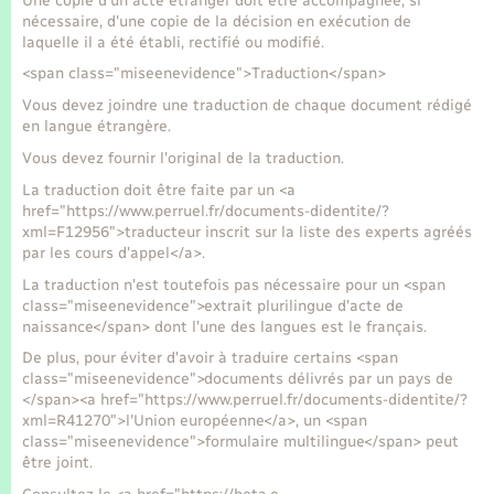
Une copie d'un acte étranger doit être accompagnée, si
nécessaire, d'une copie de la décision en exécution de
laquelle il a été établi, rectifié ou modifié.
<span class="miseenevidence">Traduction</span>
Vous devez joindre une traduction de chaque document rédigé
en langue étrangère.
Vous devez fournir l'original de la traduction.
La traduction doit être faite par un <a
href="https://www.perruel.fr/documents-didentite/?
xml=F12956">traducteur inscrit sur la liste des experts agréés
par les cours d'appel</a>.
La traduction n'est toutefois pas nécessaire pour un <span
class="miseenevidence">extrait plurilingue d'acte de
naissance</span> dont l'une des langues est le français.
De plus, pour éviter d'avoir à traduire certains <span
class="miseenevidence">documents délivrés par un pays de
</span><a href="https://www.perruel.fr/documents-didentite/?
xml=R41270">l'Union européenne</a>, un <span
class="miseenevidence">formulaire multilingue</span> peut
être joint.