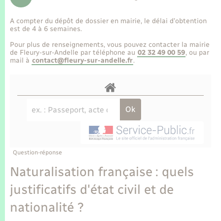
Enfants – Jeunes
Tourisme
Travaux - Autorisation d’occupation de l’espace
public
A compter du dépôt de dossier en mairie, le délai d’obtention
Transports scolaires
Mariage – PACS
Compétences
Etat-civil - Papiers - Citoyenneté
est de 4 à 6 semaines.
Pour plus de renseignements, vous pouvez contacter la mairie
Parrainage civil
Plan interactif
de Fleury-sur-Andelle par téléphone au
02 32 49 00 59
, ou par
Logement - Urbanisme
mail à
contact@fleury-sur-andelle.fr
.
Recensement
Présentation de la commune
Loisirs
Publications
Nouvel habitant
La Communauté de communes
Numérique
Question-réponse
Organisation d’événement
Naturalisation française : quels
justificatifs d'état civil et de
Sécurité - Prévention
nationalité ?