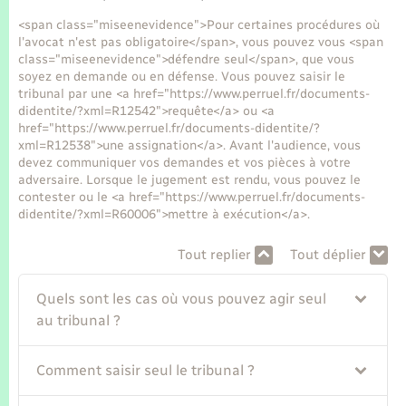
Seniors
<span class="miseenevidence">Pour certaines procédures où
l'avocat n'est pas obligatoire</span>, vous pouvez vous <span
Transports
class="miseenevidence">défendre seul</span>, que vous
soyez en demande ou en défense. Vous pouvez saisir le
tribunal par une <a href="https://www.perruel.fr/documents-
Voirie et espace public
didentite/?xml=R12542">requête</a> ou <a
href="https://www.perruel.fr/documents-didentite/?
xml=R12538">une assignation</a>. Avant l'audience, vous
devez communiquer vos demandes et vos pièces à votre
adversaire. Lorsque le jugement est rendu, vous pouvez le
contester ou le <a href="https://www.perruel.fr/documents-
didentite/?xml=R60006">mettre à exécution</a>.
Tout replier
Tout déplier
Quels sont les cas où vous pouvez agir seul
au tribunal ?
Comment saisir seul le tribunal ?