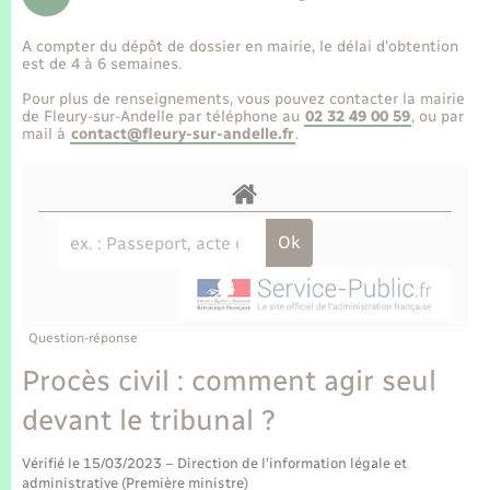
Enfants – Jeunes
Tourisme
Travaux - Autorisation d’occupation de l’espace
public
A compter du dépôt de dossier en mairie, le délai d’obtention
Transports scolaires
Mariage – PACS
Compétences
Etat-civil - Papiers - Citoyenneté
est de 4 à 6 semaines.
Pour plus de renseignements, vous pouvez contacter la mairie
Parrainage civil
Plan interactif
de Fleury-sur-Andelle par téléphone au
02 32 49 00 59
, ou par
Logement - Urbanisme
mail à
contact@fleury-sur-andelle.fr
.
Recensement
Présentation de la commune
Loisirs
Publications
Nouvel habitant
La Communauté de communes
Numérique
Question-réponse
Organisation d’événement
Procès civil : comment agir seul
devant le tribunal ?
Sécurité - Prévention
Vérifié le 15/03/2023 – Direction de l'information légale et
administrative (Première ministre)