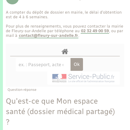
Enfants – Jeunes
Tourisme
Travaux - Autorisation d’occupation de l’espace
public
A compter du dépôt de dossier en mairie, le délai d’obtention
Transports scolaires
Mariage – PACS
Compétences
Etat-civil - Papiers - Citoyenneté
est de 4 à 6 semaines.
Pour plus de renseignements, vous pouvez contacter la mairie
Parrainage civil
Plan interactif
de Fleury-sur-Andelle par téléphone au
02 32 49 00 59
, ou par
Logement - Urbanisme
mail à
contact@fleury-sur-andelle.fr
.
Recensement
Présentation de la commune
Loisirs
Publications
Nouvel habitant
La Communauté de communes
Numérique
Question-réponse
Organisation d’événement
Qu'est-ce que Mon espace
santé (dossier médical partagé)
Sécurité - Prévention
?