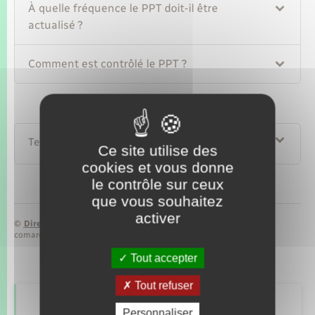
À quelle fréquence le PPT doit-il être
actualisé ?
Comment est contrôlé le PPT ?
Textes de référence
Ce site utilise des
cookies et vous donne
le contrôle sur ceux
que vous souhaitez
activer
©
Direction de l’information légale et administrative
comarquage developpé par
baseo.io
Tout accepter
Tout refuser
Retrouvez aussi
Personnaliser