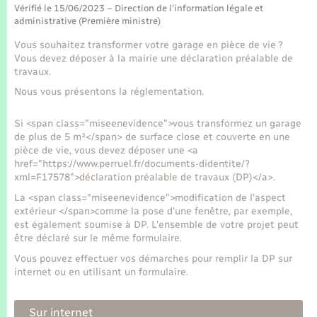
Seniors
Vérifié le 15/06/2023 – Direction de l'information légale et
administrative (Première ministre)
Transports
Vous souhaitez transformer votre garage en pièce de vie ?
Vous devez déposer à la mairie une déclaration préalable de
travaux.
Voirie et espace public
Nous vous présentons la réglementation.
Si <span class="miseenevidence">vous transformez un garage
de plus de 5 m²</span> de surface close et couverte en une
pièce de vie, vous devez déposer une <a
href="https://www.perruel.fr/documents-didentite/?
xml=F17578">déclaration préalable de travaux (DP)</a>.
La <span class="miseenevidence">modification de l'aspect
extérieur </span>comme la pose d'une fenêtre, par exemple,
est également soumise à DP. L'ensemble de votre projet peut
être déclaré sur le même formulaire.
Vous pouvez effectuer vos démarches pour remplir la DP sur
internet ou en utilisant un formulaire.
Sur internet