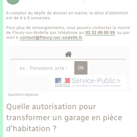
Enfants – Jeunes
Tourisme
Travaux - Autorisation d’occupation de l’espace
public
A compter du dépôt de dossier en mairie, le délai d’obtention
Transports scolaires
Mariage – PACS
Compétences
Etat-civil - Papiers - Citoyenneté
est de 4 à 6 semaines.
Pour plus de renseignements, vous pouvez contacter la mairie
Parrainage civil
Plan interactif
de Fleury-sur-Andelle par téléphone au
02 32 49 00 59
, ou par
Logement - Urbanisme
mail à
contact@fleury-sur-andelle.fr
.
Recensement
Présentation de la commune
Loisirs
Publications
Nouvel habitant
La Communauté de communes
Numérique
Question-réponse
Organisation d’événement
Quelle autorisation pour
transformer un garage en pièce
Sécurité - Prévention
d'habitation ?