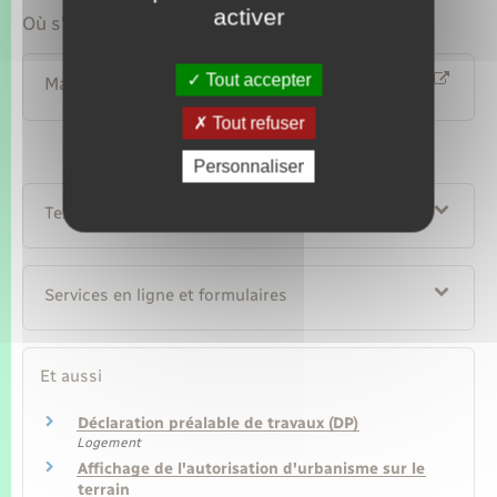
activer
Où s’adresser ?
Tout accepter
Mairie
Tout refuser
Personnaliser
Textes de référence
Services en ligne et formulaires
Et aussi
Déclaration préalable de travaux (DP)
Logement
Affichage de l'autorisation d'urbanisme sur le
terrain