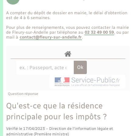
Enfants – Jeunes
Tourisme
Travaux - Autorisation d’occupation de l’espace
public
A compter du dépôt de dossier en mairie, le délai d’obtention
Transports scolaires
Mariage – PACS
Compétences
Etat-civil - Papiers - Citoyenneté
est de 4 à 6 semaines.
Pour plus de renseignements, vous pouvez contacter la mairie
Parrainage civil
Plan interactif
de Fleury-sur-Andelle par téléphone au
02 32 49 00 59
, ou par
Logement - Urbanisme
mail à
contact@fleury-sur-andelle.fr
.
Recensement
Présentation de la commune
Loisirs
Publications
Nouvel habitant
La Communauté de communes
Numérique
Question-réponse
Organisation d’événement
Qu'est-ce que la résidence
principale pour les impôts ?
Sécurité - Prévention
Vérifié le 17/04/2023 – Direction de l'information légale et
administrative (Première ministre)