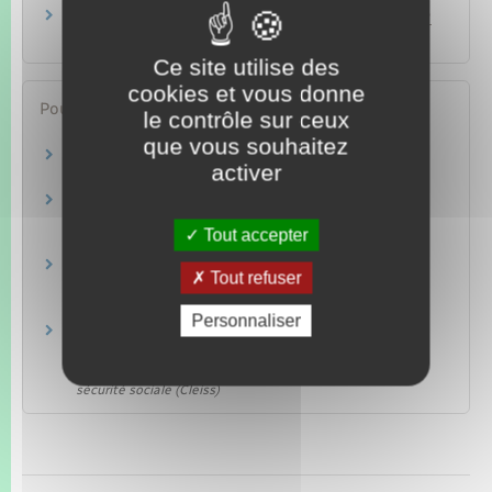
Quelles associations peuvent aider un étranger
maintenu en zone d'attente ?
Ce site utilise des
cookies et vous donne
Pour en savoir plus
le contrôle sur ceux
que vous souhaitez
France-visas – Votre arrivée en France
activer
Ministère chargé de l'intérieur
Europe Direct : vous avez des questions sur
l'UE ?
Tout accepter
Commission européenne
Solvit : des solutions aux problèmes liés à vos
Tout refuser
droits en Europe
Commission européenne
Personnaliser
Règlements communautaires en matière de
sécurité sociale
Centre des liaisons européennes et internationales de
sécurité sociale (Cleiss)