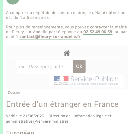
Enfants – Jeunes
Tourisme
Travaux - Autorisation d’occupation de l’espace
public
A compter du dépôt de dossier en mairie, le délai d’obtention
Transports scolaires
Mariage – PACS
Compétences
Etat-civil - Papiers - Citoyenneté
est de 4 à 6 semaines.
Pour plus de renseignements, vous pouvez contacter la mairie
Parrainage civil
Plan interactif
de Fleury-sur-Andelle par téléphone au
02 32 49 00 59
, ou par
Logement - Urbanisme
mail à
contact@fleury-sur-andelle.fr
.
Recensement
Présentation de la commune
Loisirs
Publications
Nouvel habitant
La Communauté de communes
Numérique
Dossier
Organisation d’événement
Entrée d'un étranger en France
Vérifié le 21/06/2023 – Direction de l'information légale et
Sécurité - Prévention
administrative (Première ministre)
Européen