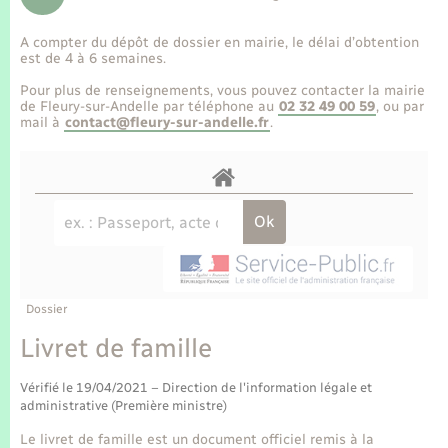
Enfants – Jeunes
Tourisme
Travaux - Autorisation d’occupation de l’espace
public
A compter du dépôt de dossier en mairie, le délai d’obtention
Transports scolaires
Mariage – PACS
Compétences
Etat-civil - Papiers - Citoyenneté
est de 4 à 6 semaines.
Pour plus de renseignements, vous pouvez contacter la mairie
Parrainage civil
Plan interactif
de Fleury-sur-Andelle par téléphone au
02 32 49 00 59
, ou par
Logement - Urbanisme
mail à
contact@fleury-sur-andelle.fr
.
Recensement
Présentation de la commune
Loisirs
Publications
Nouvel habitant
La Communauté de communes
Numérique
Dossier
Organisation d’événement
Livret de famille
Vérifié le 19/04/2021 – Direction de l'information légale et
Sécurité - Prévention
administrative (Première ministre)
Le livret de famille est un document officiel remis à la