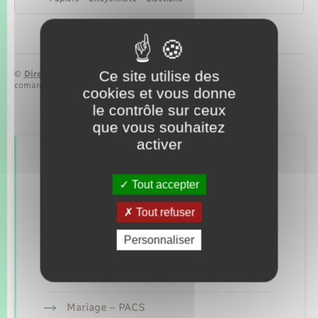
Ce site utilise des
©
Direction de l’information légale et administrative
comarquage developpé par
baseo.io
cookies et vous donne
le contrôle sur ceux
que vous souhaitez
activer
Retrouvez aussi
Tout accepter
Tout refuser
Concessions funéraires
Personnaliser
Elections et citoyenneté
Etat civil
Mariage – PACS