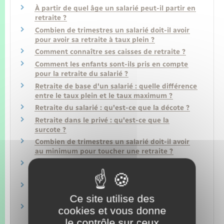
À partir de quel âge un salarié peut-il partir en
retraite ?
Combien de trimestres un salarié doit-il avoir
pour avoir sa retraite à taux plein ?
Comment connaître ses caisses de retraite ?
Comment les enfants sont-ils pris en compte
pour la retraite du salarié ?
Retraite de base d'un salarié : quelle différence
entre le taux plein et le taux maximum ?
Retraite du salarié : qu'est-ce que la décote ?
Retraite dans le privé : qu'est-ce que la
surcote ?
Combien de trimestres un salarié doit-il avoir
au minimum pour toucher une retraite ?
Comment faire sa demande de retraite
lorsqu'on est salarié ?
Travailler après 67 ans : quelles conséquences
pour la retraite du salarié ?
Ce site utilise des
Salarié détaché à l'étranger ou expatrié : quels
cookies et vous donne
effets sur la retraite ?
le contrôle sur ceux