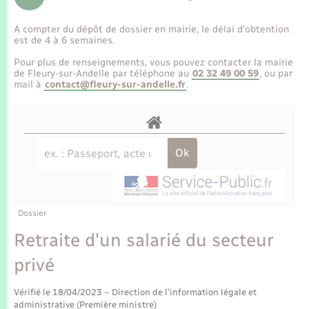
Enfants – Jeunes
Tourisme
Travaux - Autorisation d’occupation de l’espace
public
A compter du dépôt de dossier en mairie, le délai d’obtention
Transports scolaires
Mariage – PACS
Compétences
Etat-civil - Papiers - Citoyenneté
est de 4 à 6 semaines.
Pour plus de renseignements, vous pouvez contacter la mairie
Parrainage civil
Plan interactif
de Fleury-sur-Andelle par téléphone au
02 32 49 00 59
, ou par
Logement - Urbanisme
mail à
contact@fleury-sur-andelle.fr
.
Recensement
Présentation de la commune
Loisirs
Publications
Nouvel habitant
La Communauté de communes
Numérique
Dossier
Organisation d’événement
Retraite d'un salarié du secteur
privé
Sécurité - Prévention
Vérifié le 18/04/2023 – Direction de l'information légale et
administrative (Première ministre)