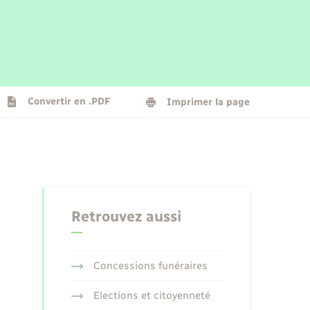
Parrainage civil
Plan interactif
Logement - Urbanisme
La Communauté de communes
Convertir en .PDF
Imprimer la page
Numérique
Seniors
Retrouvez aussi
Concessions funéraires
Elections et citoyenneté