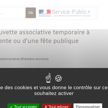
vette associative temporaire à
vente ou d'une fête publique
administrative (Première ministre)
e>
ise des cookies et vous donne le contrôle sur 
able>
souhaitez activer
utorisation pour notre association d'ouvrir un débit de
Tout accepter
Tout refuser
Personnaliser