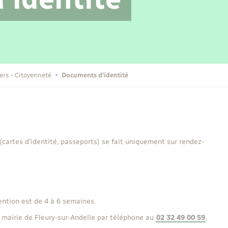
Transports scolaires
Mariage – PACS
Compétences
Etat-civil - Papiers -
Citoyenneté
Publications
iers - Citoyenneté
Documents d’identité
Nouvel habitant
Sécurité - Prévention
 (cartes d’identité, passeports) se fait uniquement sur rendez-
Voirie et espace public
ention est de 4 à 6 semaines.
 mairie de Fleury-sur-Andelle par téléphone au
02 32 49 00 59
,