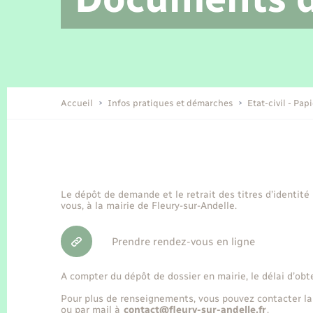
Location de 2 roues
Etat civil
Conseil municipal
Petite enfance
Tourisme
Travaux - Autorisation d’occupation
Enfants – Jeunes
de l’espace public
Recensement
Présentation de la commune
Accueil
Infos pratiques et démarches
Etat-civil - Pap
Loisirs
Organisation d’événement
Le dépôt de demande et le retrait des titres d’identité
vous, à la mairie de Fleury-sur-Andelle.
Transports
Prendre rendez-vous en ligne
A compter du dépôt de dossier en mairie, le délai d’obt
Pour plus de renseignements, vous pouvez contacter la
ou par mail à
contact@fleury-sur-andelle.fr
.