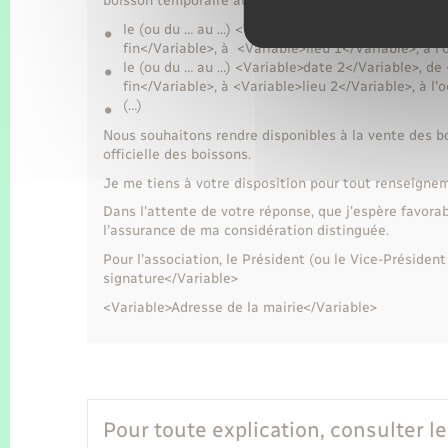
boisson temporaire au(x) lieu(x), jour(s) et heures su
le (ou du … au …) <Variable>date 1</Variable>, d
fin</Variable>, à <Variable>lieu 1</Variable>, à 
le (ou du … au …) <Variable>date 2</Variable>, d
fin</Variable>, à <Variable>lieu 2</Variable>, à 
(…)
Nous souhaitons rendre disponibles à la vente des bo
officielle des boissons.
Je me tiens à votre disposition pour tout renseigne
Dans l'attente de votre réponse, que j'espère favora
l'assurance de ma considération distinguée.
Pour l'association, le Président (ou le Vice-Préside
signature</Variable>
<Variable>Adresse de la mairie</Variable>
Pour toute explication, consulter le