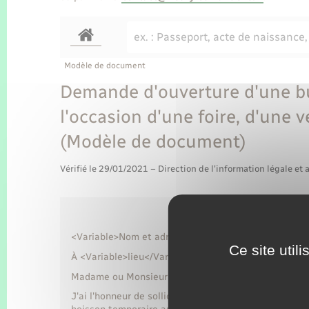
Modèle de document
Demande d'ouverture d'une bu
l'occasion d'une foire, d'une 
(Modèle de document)
Vérifié le 29/01/2021 – Direction de l'information légale et 
<Variable>Nom et adresse de l'association</Variabl
Ce site util
À <Variable>lieu</Variable>, le <Variable>date</Vari
Madame ou Monsieur le maire,
J'ai l'honneur de solliciter de votre bienveillance l'a