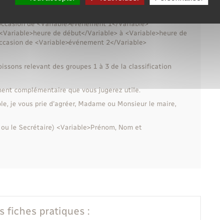
ivants :
e <Variable>heure de début</Variable> à <Variable>heure de
l'occasion de <Variable>événement 1</Variable>
e <Variable>heure de début</Variable> à <Variable>heure de
l'occasion de <Variable>événement 2</Variable>
issons relevant des groupes 1 à 3 de la classification
ment complémentaire que vous jugerez utile.
ble, je vous prie d'agréer, Madame ou Monsieur le maire,
nt ou le Secrétaire) <Variable>Prénom, Nom et
s fiches pratiques :