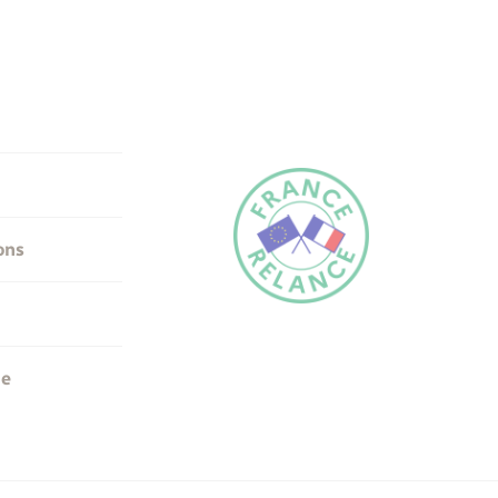
ons
me