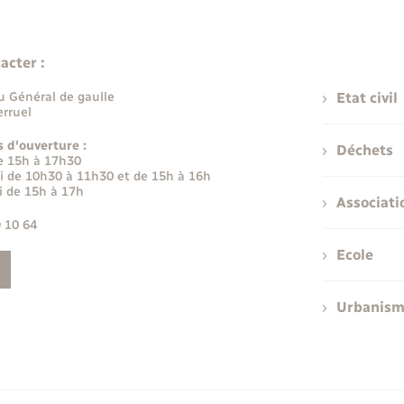
acter :
u Général de gaulle
Etat civil
rruel
s d'ouverture :
Déchets
e 15h à 17h30
i de 10h30 à 11h30 et de 15h à 16h
i de 15h à 17h
Associati
9 10 64
Ecole
Urbanis