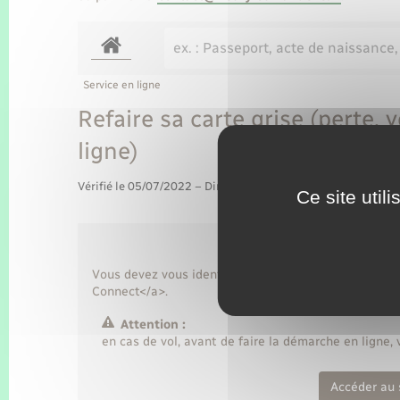
Service en ligne
Refaire sa carte grise (perte, 
ligne)
Vérifié le 05/07/2022 – Direction de l'information légale et 
Ce site util
Vous devez vous identifier via <a href="https://www
Connect</a>.
Attention :
en cas de vol, avant de faire la démarche en ligne, 
Accéder au 