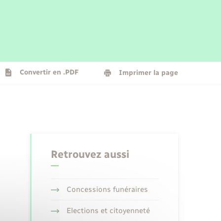
Parrainage civil
Plan interactif
Logement - Urbanisme
La Communauté de communes
Convertir en .PDF
Imprimer la page
Numérique
Seniors
Retrouvez aussi
Concessions funéraires
Elections et citoyenneté