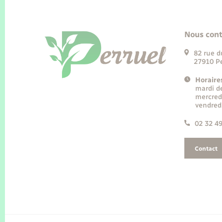
Nous cont
82 rue d
27910 Pe
Horaire
mardi d
mercred
vendred
02 32 4
Contact