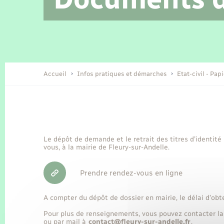
Location de 2 roues
Etat civil
Conseil municipal
Petite enfance
Tourisme
Travaux - Autorisation d’occupation
Enfants – Jeunes
de l’espace public
Recensement
Présentation de la commune
Accueil
Infos pratiques et démarches
Etat-civil - Pap
Loisirs
Organisation d’événement
Le dépôt de demande et le retrait des titres d’identité
vous, à la mairie de Fleury-sur-Andelle.
Transports
Prendre rendez-vous en ligne
A compter du dépôt de dossier en mairie, le délai d’obt
Pour plus de renseignements, vous pouvez contacter la
ou par mail à
contact@fleury-sur-andelle.fr
.