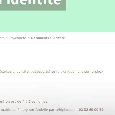
Transports scolaires
Mariage – PACS
Compétences
Etat-civil - Papiers -
Citoyenneté
Publications
iers - Citoyenneté
Documents d’identité
Nouvel habitant
Sécurité - Prévention
 (cartes d’identité, passeports) se fait uniquement sur rendez-
Voirie et espace public
ention est de 4 à 6 semaines.
 mairie de Fleury-sur-Andelle par téléphone au
02 32 49 00 59
,