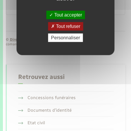
maternité)
Famille – Scolarité
Tout accepter
Tout refuser
Personnaliser
©
Direction de l’information légale et administrative
comarquage developpé par
baseo.io
Retrouvez aussi
Concessions funéraires
Documents d’identité
Etat civil