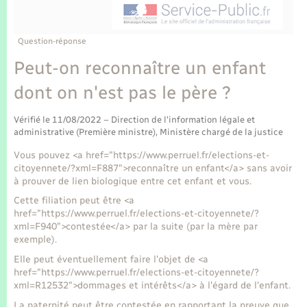
Enfants – Jeunes
Tourisme
Travaux - Autorisation d’occupation de l’espace
public
Transports scolaires
Mariage – PACS
Compétences
Etat-civil - Papiers - Citoyenneté
Question-réponse
Peut-on reconnaître un enfant
Parrainage civil
Plan interactif
Logement - Urbanisme
dont on n'est pas le père ?
Recensement
Présentation de la commune
Loisirs
Vérifié le 11/08/2022 – Direction de l'information légale et
administrative (Première ministre), Ministère chargé de la justice
Publications
Vous pouvez <a href="https://www.perruel.fr/elections-et-
Nouvel habitant
citoyennete/?xml=F887">reconnaître un enfant</a> sans avoir
La Communauté de communes
à prouver de lien biologique entre cet enfant et vous.
Numérique
Cette filiation peut être <a
href="https://www.perruel.fr/elections-et-citoyennete/?
xml=F940">contestée</a> par la suite (par la mère par
Organisation d’événement
exemple).
Elle peut éventuellement faire l'objet de <a
Sécurité - Prévention
href="https://www.perruel.fr/elections-et-citoyennete/?
xml=R12532">dommages et intérêts</a> à l'égard de l'enfant.
La paternité peut être contestée en rapportant la preuve que