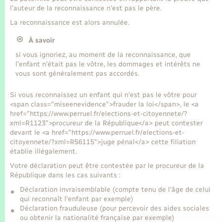
Seniors
l'auteur de la reconnaissance n'est pas le père.
La reconnaissance est alors annulée.
Transports
À savoir
si vous ignoriez, au moment de la reconnaissance, que
Voirie et espace public
l'enfant n'était pas le vôtre, les dommages et intérêts ne
vous sont généralement pas accordés.
Si vous reconnaissez un enfant qui n'est pas le vôtre pour
<span class="miseenevidence">frauder la loi</span>, le <a
href="https://www.perruel.fr/elections-et-citoyennete/?
xml=R1123">procureur de la République</a> peut contester
devant le <a href="https://www.perruel.fr/elections-et-
citoyennete/?xml=R56115">juge pénal</a> cette filiation
établie illégalement.
Votre déclaration peut être contestée par le procureur de la
République dans les cas suivants :
Déclaration invraisemblable (compte tenu de l'âge de celui
qui reconnaît l'enfant par exemple)
Déclaration frauduleuse (pour percevoir des aides sociales
ou obtenir la nationalité française par exemple)