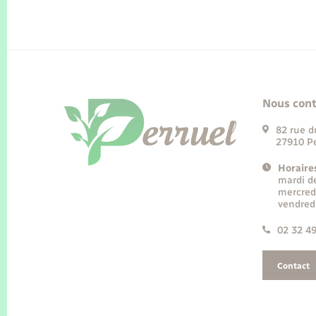
Nous cont
82 rue d
27910 Pe
Horaire
mardi d
mercred
vendred
02 32 4
Contact