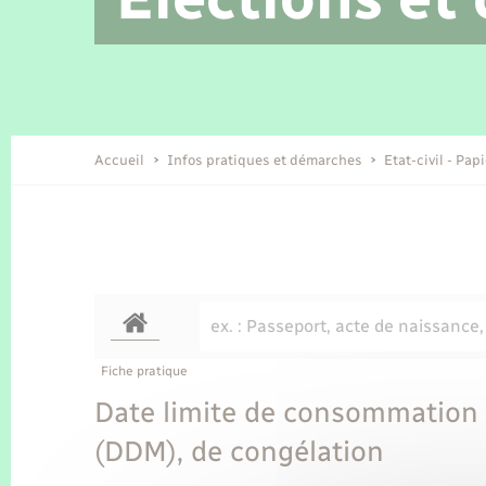
Location de 2 roues
Etat civil
Conseil municipal
Petite enfance
Tourisme
Travaux - Autorisation d’occupation
Enfants – Jeunes
de l’espace public
Recensement
Présentation de la commune
Accueil
Infos pratiques et démarches
Etat-civil - Pap
Loisirs
Organisation d’événement
Transports
Fiche pratique
Date limite de consommation (
(DDM), de congélation