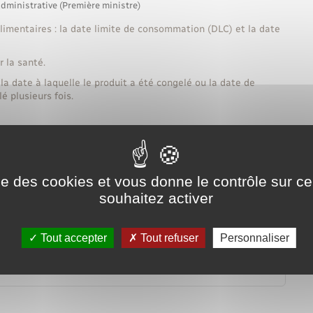
administrative (Première ministre)
 alimentaires : la date limite de consommation (DLC) et la date
 la santé.
la date à laquelle le produit a été congelé ou la date de
 plusieurs fois.
Tout replier
Tout déplier
ise des cookies et vous donne le contrôle sur 
mmation (DLC) ?
souhaitez activer
inimale (DDM) ?
Tout accepter
Tout refuser
Personnaliser