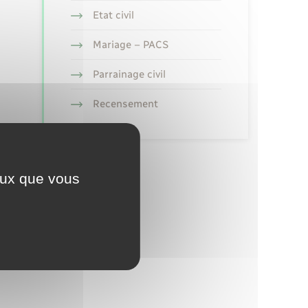
Etat civil
Mariage – PACS
Parrainage civil
Recensement
ceux que vous