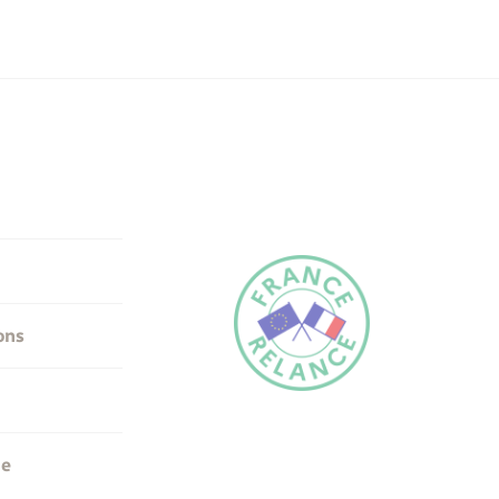
ons
me