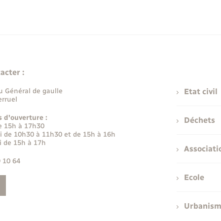
acter :
u Général de gaulle
Etat civil
rruel
s d'ouverture :
Déchets
e 15h à 17h30
i de 10h30 à 11h30 et de 15h à 16h
i de 15h à 17h
Associati
9 10 64
Ecole
Urbanis