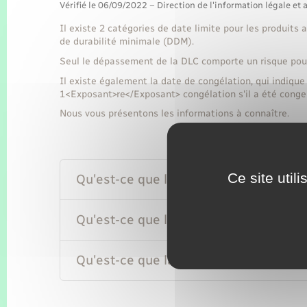
Vérifié le 06/09/2022 – Direction de l'information légale et 
Il existe 2 catégories de date limite pour les produits
de durabilité minimale (DDM).
Seul le dépassement de la DLC comporte un risque pour
Il existe également la date de congélation, qui indique 
1<Exposant>re</Exposant> congélation s'il a été congelé
Nous vous présentons les informations à connaître.
Ce site util
Qu'est-ce que la date limite de conso
Qu'est-ce que la date de durabilité m
Qu'est-ce que la date de congélation ?