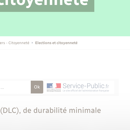
Transports scolaires
Mariage – PACS
Compétences
Etat-civil - Papiers -
Citoyenneté
Publications
iers - Citoyenneté
Elections et citoyenneté
Nouvel habitant
Sécurité - Prévention
Voirie et espace public
DLC), de durabilité minimale