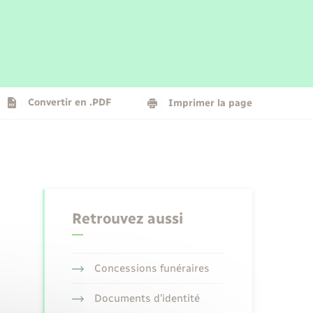
Parrainage civil
Plan interactif
Logement - Urbanisme
La Communauté de communes
Convertir en .PDF
Imprimer la page
Numérique
Seniors
Retrouvez aussi
Concessions funéraires
Documents d’identité