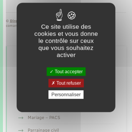
©
Direction de l’information légale et administrative
Ce site utilise des
comarquage developpé par
baseo.io
cookies et vous donne
le contrôle sur ceux
que vous souhaitez
activer
Retrouvez aussi
Tout accepter
Concessions funéraires
Tout refuser
Documents d’identité
Personnaliser
Etat civil
Mariage – PACS
Parrainage civil