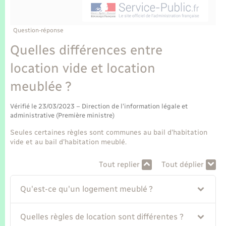
Enfants – Jeunes
Tourisme
Travaux - Autorisation d’occupation de l’espace
public
Transports scolaires
Mariage – PACS
Compétences
Etat-civil - Papiers - Citoyenneté
Question-réponse
Quelles différences entre
Parrainage civil
Plan interactif
Logement - Urbanisme
location vide et location
Recensement
Présentation de la commune
meublée ?
Loisirs
Publications
Vérifié le 23/03/2023 – Direction de l'information légale et
Nouvel habitant
administrative (Première ministre)
La Communauté de communes
Seules certaines règles sont communes au bail d'habitation
Numérique
vide et au bail d'habitation meublé.
Tout replier
Tout déplier
Organisation d’événement
Qu'est-ce qu'un logement meublé ?
Sécurité - Prévention
Quelles règles de location sont différentes ?