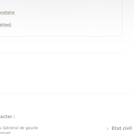
ocataire
ation)
acter :
u Général de gaulle
Etat civil
rruel