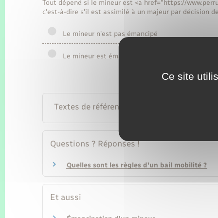
Tout dépend si le mineur est <a href="https://www.per
c'est-à-dire s'il est assimilé à un majeur par décision de
Le mineur n'est pas émancipé
Le mineur est émancipé
Ce site util
Textes de référence
Questions ? Réponses !
Quelles sont les règles d'un bail mobilité ?
Et aussi