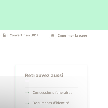
Parrainage civil
Plan interactif
Logement - Urbanisme
La Communauté de communes
Convertir en .PDF
Imprimer la page
Numérique
Seniors
Retrouvez aussi
Concessions funéraires
Documents d’identité