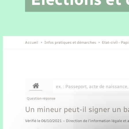
Location de 2 roues
Etat civil
Conseil municipal
Petite enfance
Tourisme
Travaux - Autorisation d’occupation
Enfants – Jeunes
de l’espace public
Recensement
Présentation de la commune
Accueil
Infos pratiques et démarches
Etat-civil - Pap
Loisirs
Organisation d’événement
Transports
Question-réponse
Un mineur peut-il signer un ba
Vérifié le 06/10/2021 – Direction de l'information légale et 