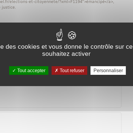
ruel.fr/elections-et-citoyennete/?xml=F1194">émancipé</a>,
 justice.
ise des cookies et vous donne le contrôle sur 
souhaitez activer
Tout accepter
Tout refuser
Personnaliser