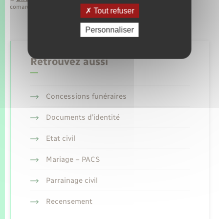
comarquage developpé par
baseo.io
Tout refuser
Personnaliser
Retrouvez aussi
Concessions funéraires
Documents d’identité
Etat civil
Mariage – PACS
Parrainage civil
Recensement