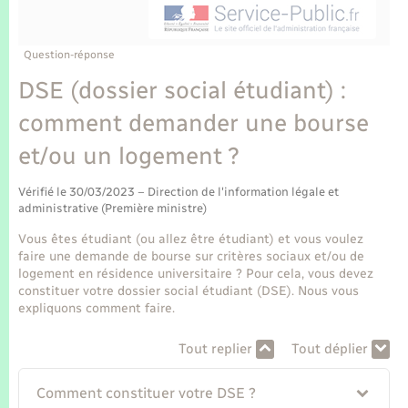
Enfants – Jeunes
Tourisme
Travaux - Autorisation d’occupation de l’espace
public
Transports scolaires
Mariage – PACS
Compétences
Etat-civil - Papiers - Citoyenneté
Question-réponse
DSE (dossier social étudiant) :
Parrainage civil
Plan interactif
Logement - Urbanisme
comment demander une bourse
Recensement
Présentation de la commune
et/ou un logement ?
Loisirs
Publications
Vérifié le 30/03/2023 – Direction de l'information légale et
Nouvel habitant
administrative (Première ministre)
La Communauté de communes
Vous êtes étudiant (ou allez être étudiant) et vous voulez
Numérique
faire une demande de bourse sur critères sociaux et/ou de
logement en résidence universitaire ? Pour cela, vous devez
constituer votre dossier social étudiant (DSE). Nous vous
Organisation d’événement
expliquons comment faire.
Tout replier
Tout déplier
Sécurité - Prévention
Comment constituer votre DSE ?