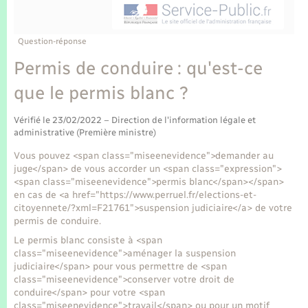
Enfants – Jeunes
Tourisme
Travaux - Autorisation d’occupation de l’espace
public
Transports scolaires
Mariage – PACS
Compétences
Etat-civil - Papiers - Citoyenneté
Question-réponse
Permis de conduire : qu'est-ce
Parrainage civil
Plan interactif
Logement - Urbanisme
que le permis blanc ?
Recensement
Présentation de la commune
Loisirs
Vérifié le 23/02/2022 – Direction de l'information légale et
administrative (Première ministre)
Publications
Vous pouvez <span class="miseenevidence">demander au
Nouvel habitant
juge</span> de vous accorder un <span class="expression">
La Communauté de communes
<span class="miseenevidence">permis blanc</span></span>
Numérique
en cas de <a href="https://www.perruel.fr/elections-et-
citoyennete/?xml=F21761">suspension judiciaire</a> de votre
permis de conduire.
Organisation d’événement
Le permis blanc consiste à <span
class="miseenevidence">aménager la suspension
judiciaire</span> pour vous permettre de <span
Sécurité - Prévention
class="miseenevidence">conserver votre droit de
conduire</span> pour votre <span
class="miseenevidence">travail</span> ou pour un motif