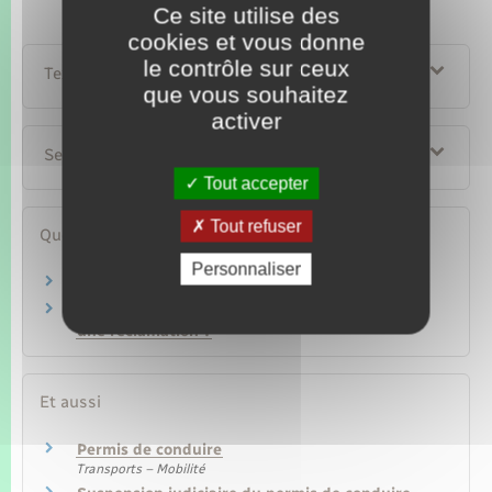
Ce site utilise des
cookies et vous donne
le contrôle sur ceux
Textes de référence
que vous souhaitez
activer
Services en ligne et formulaires
Tout accepter
Tout refuser
Questions ? Réponses !
Personnaliser
Retrait de permis : quelles sont les règles ?
Permis de conduire à points : comment faire
une réclamation ?
Et aussi
Permis de conduire
Transports – Mobilité