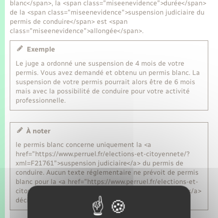
blanc</span>, la <span class="miseenevidence">durée</span>
de la <span class="miseenevidence">suspension judiciaire du
permis de conduire</span> est <span
class="miseenevidence">allongée</span>.
Exemple
Le juge a ordonné une suspension de 4 mois de votre
permis. Vous avez demandé et obtenu un permis blanc. La
suspension de votre permis pourrait alors être de 6 mois
mais avec la possibilité de conduire pour votre activité
professionnelle.
À noter
le permis blanc concerne uniquement la <a
href="https://www.perruel.fr/elections-et-citoyennete/?
xml=F21761">suspension judiciaire</a> du permis de
conduire. Aucun texte réglementaire ne prévoit de permis
blanc pour la <a href="https://www.perruel.fr/elections-et-
citoyennete/?xml=F14836">suspension administrative</a>
décidée par le préfet.