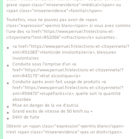
Seniors
grave <span class="miseenevidence">médical</span> ou
<span class="miseenevidence">familial</span>.
Transports
Toutefois, vous ne pouvez pas avoir de <span
class="expression">permis blanc</span> si vous avez commis
l'une des <a href="https://www.perruel.fr/elections-et-
Voirie et espace public
citoyennete/?xml=R52056">infractions</a> suivantes :
<a href="https://www.perruel.fr/elections-et-citoyennete/?
xml=R51083">Homicide involontaire</a>, blessures
involontaires
Conduite sous l'emprise d'un <a
href="https://www.perruel.fr/elections-et-citoyennete/?
xml=R43175">état alcoolique</a>
Conduite après avoir fait usage de produits <a
href="https://www.perruel.fr/elections-et-citoyennete/?
xml=R59470">stupéfiants</a>, quelle soit la quantité
absorbée
Mise en danger de la vie d'autrui
Grand excès de vitesse de 50 km/h ou +
Délit de fuite
Obtenir un <span class="expression">permis blanc</span>
n'est <span class="miseenevidence">pas un droit</span>.