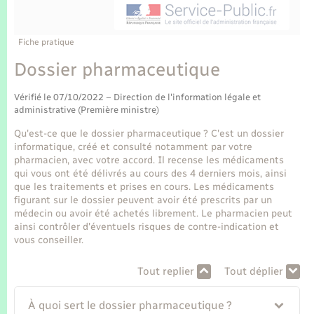
Enfants – Jeunes
Tourisme
Travaux - Autorisation d’occupation de l’espace
public
Transports scolaires
Mariage – PACS
Compétences
Etat-civil - Papiers - Citoyenneté
Fiche pratique
Dossier pharmaceutique
Parrainage civil
Plan interactif
Logement - Urbanisme
Vérifié le 07/10/2022 – Direction de l'information légale et
Recensement
Présentation de la commune
administrative (Première ministre)
Loisirs
Qu'est-ce que le dossier pharmaceutique ? C'est un dossier
Publications
informatique, créé et consulté notamment par votre
Nouvel habitant
pharmacien, avec votre accord. Il recense les médicaments
qui vous ont été délivrés au cours des 4 derniers mois, ainsi
La Communauté de communes
que les traitements et prises en cours. Les médicaments
Numérique
figurant sur le dossier peuvent avoir été prescrits par un
médecin ou avoir été achetés librement. Le pharmacien peut
ainsi contrôler d'éventuels risques de contre-indication et
Organisation d’événement
vous conseiller.
Tout replier
Tout déplier
Sécurité - Prévention
À quoi sert le dossier pharmaceutique ?