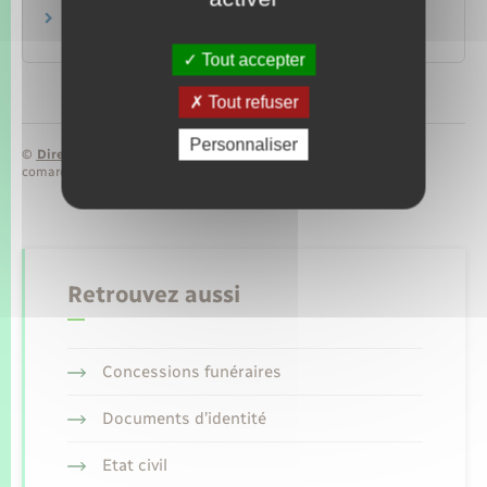
Le bon usage des médicaments
Ministère chargé de la santé
Tout accepter
Tout refuser
Personnaliser
©
Direction de l’information légale et administrative
comarquage developpé par
baseo.io
Retrouvez aussi
Concessions funéraires
Documents d’identité
Etat civil