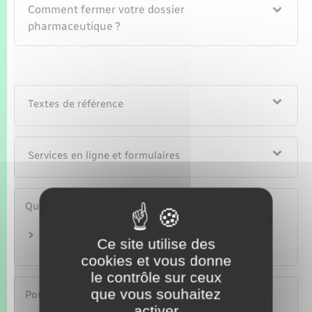
Comment fermer votre dossier
pharmaceutique ?
Textes de référence
Services en ligne et formulaires
Questions ? Réponses !
Qu'est-ce que Mon espace santé (dossier
Ce site utilise des
médical partagé) ?
cookies et vous donne
le contrôle sur ceux
que vous souhaitez
Pour en savoir plus
activer