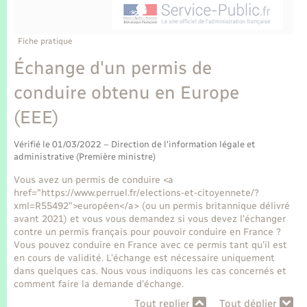
Enfants – Jeunes
Tourisme
Travaux - Autorisation d’occupation de l’espace
public
Transports scolaires
Mariage – PACS
Compétences
Etat-civil - Papiers - Citoyenneté
Fiche pratique
Échange d'un permis de
Parrainage civil
Plan interactif
Logement - Urbanisme
conduire obtenu en Europe
Recensement
Présentation de la commune
(EEE)
Loisirs
Publications
Vérifié le 01/03/2022 – Direction de l'information légale et
Nouvel habitant
administrative (Première ministre)
La Communauté de communes
Vous avez un permis de conduire <a
Numérique
href="https://www.perruel.fr/elections-et-citoyennete/?
xml=R55492">européen</a> (ou un permis britannique délivré
avant 2021) et vous vous demandez si vous devez l'échanger
Organisation d’événement
contre un permis français pour pouvoir conduire en France ?
Vous pouvez conduire en France avec ce permis tant qu'il est
en cours de validité. L'échange est nécessaire uniquement
Sécurité - Prévention
dans quelques cas. Nous vous indiquons les cas concernés et
comment faire la demande d'échange.
Tout replier
Tout déplier