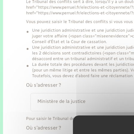
Le Tribunal des conflits sert à dire, lorsqu'il y a un dout
href="https://www.perruel.fr/elections-et-citoyennete/
href="https://www.perruel.fr/elections-et-citoyennete/?
Vous pouvez saisir le Tribunal des conflits si vous vous
Une juridiction administrative et une juridiction ju
juger votre affaire (<span class="miseenevidence">co
Conseil d’État et la Cour de cassation.
Une juridiction administrative et une juridiction jud
les 2 décisions sont contradictoires (<span class="
désaccord entre un tribunal administratif et un tribu
La durée totale des procédures devant les juridiction
(pour un même litige et entre les mêmes parties). V
Toutefois, vous devez d'abord faire une réclamation p
Où s’adresser ?
Ministère de la justice
Pour saisir le Tribunal des conflits, vous devez envoye
Où s’adresser ?