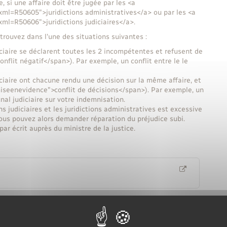
e, si une affaire doit être jugée par les <a
?xml=R50605">juridictions administratives</a> ou par les <a
xml=R50606">juridictions judiciaires</a>.
 trouvez dans l'une des situations suivantes :
diciaire se déclarent toutes les 2 incompétentes et refusent de
nflit négatif</span>). Par exemple, un conflit entre le le
iciaire ont chacune rendu une décision sur la même affaire, et
miseenevidence">conflit de décisions</span>). Par exemple, un
nal judiciaire sur votre indemnisation.
s judiciaires et les juridictions administratives est excessive
ous pouvez alors demander réparation du préjudice subi.
ar écrit auprès du ministre de la justice.
r une demande écrite.