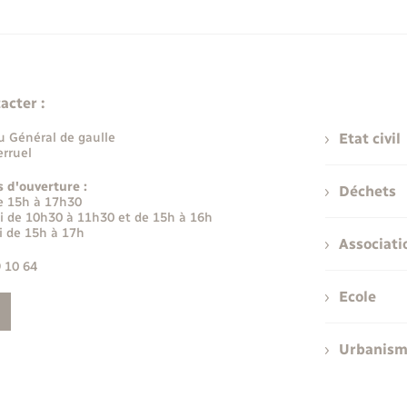
acter :
u Général de gaulle
Etat civil
rruel
s d'ouverture :
Déchets
e 15h à 17h30
i de 10h30 à 11h30 et de 15h à 16h
i de 15h à 17h
Associati
9 10 64
Ecole
Urbanis