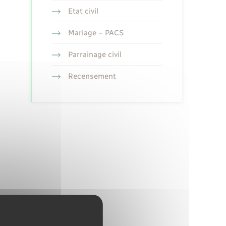
Etat civil
Mariage – PACS
Parrainage civil
Recensement