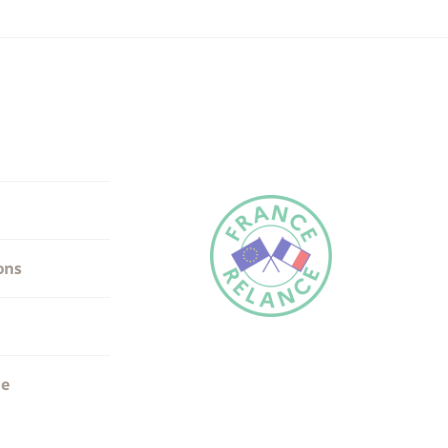
ons
me