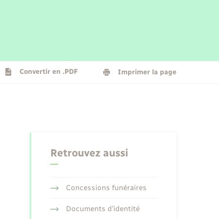
Parrainage civil
Plan interactif
Logement - Urbanisme
La Communauté de communes
Convertir en .PDF
Imprimer la page
Numérique
Seniors
Retrouvez aussi
Concessions funéraires
Documents d’identité