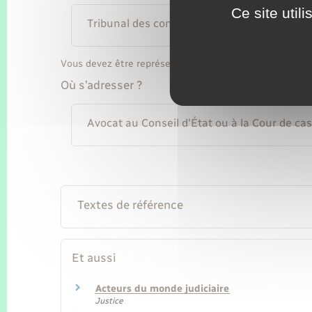
Ce site util
Tribunal des conflits
Vous devez être représenté par un avocat au Conseil d'
Où s’adresser ?
Avocat au Conseil d'État ou à la Cour de ca
Textes de référence
Et aussi
Acteurs du monde judiciaire
Justice