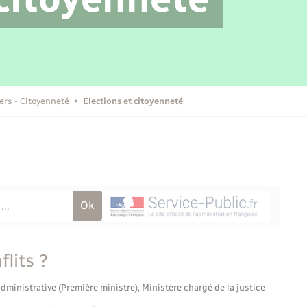
Transports scolaires
Mariage – PACS
Compétences
Etat-civil - Papiers -
Citoyenneté
Publications
iers - Citoyenneté
Elections et citoyenneté
Nouvel habitant
Sécurité - Prévention
Voirie et espace public
flits ?
administrative (Première ministre), Ministère chargé de la justice