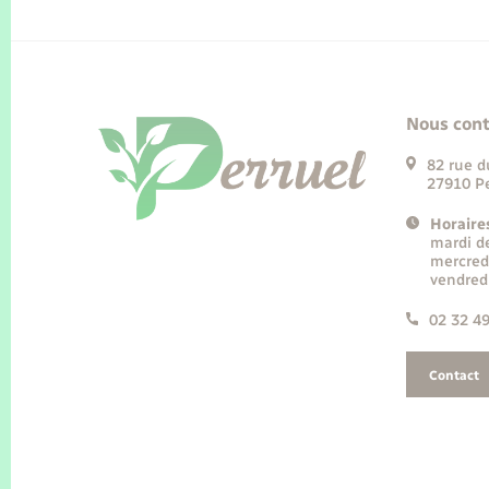
Nous cont
82 rue d
27910 Pe
Horaire
mardi d
mercred
vendred
02 32 4
Contact