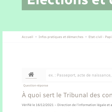
Location de 2 roues
Etat civil
Conseil municipal
Petite enfance
Tourisme
Travaux - Autorisation d’occupation
Enfants – Jeunes
de l’espace public
Recensement
Présentation de la commune
Accueil
Infos pratiques et démarches
Etat-civil - Pap
Loisirs
Organisation d’événement
Transports
Question-réponse
À quoi sert le Tribunal des con
Vérifié le 16/12/2021 – Direction de l'information légale et 