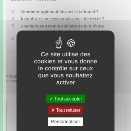
Comment agir seul devant le tribunal ?
À quoi sert une reconnaissance de dette ?
Une facture est-elle obligatoire lors d'une
vente entre particuliers ?
Procès civil : comment apporter un témoignage
?
Ce site utilise des
cookies et vous donne
le contrôle sur ceux
que vous souhaitez
©
Direction de l’information légale et administrative
comarquage developpé par
baseo.io
activer
Tout accepter
Tout refuser
Retrouvez aussi
Personnaliser