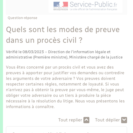
Enfants – Jeunes
Tourisme
Travaux - Autorisation d’occupation de l’espace
public
Transports scolaires
Mariage – PACS
Compétences
Etat-civil - Papiers - Citoyenneté
Question-réponse
Quels sont les modes de preuve
Parrainage civil
Plan interactif
Logement - Urbanisme
dans un procès civil ?
Recensement
Présentation de la commune
Loisirs
Vérifié le 08/03/2023 – Direction de l'information légale et
administrative (Première ministre), Ministère chargé de la justice
Publications
Vous êtes concerné par un procès civil et vous avez des
Nouvel habitant
preuves à apporter pour justifier vos demandes ou contredire
La Communauté de communes
les arguments de votre adversaire ? Vos preuves doivent
Numérique
respecter certaines règles, notamment de loyauté. Si vous
n'arrivez pas à obtenir la preuve par vous-même, le juge peut
obliger votre adversaire ou un tiers à produire la pièce
Organisation d’événement
nécessaire à la résolution du litige. Nous vous présentons les
informations à connaître.
Sécurité - Prévention
Tout replier
Tout déplier